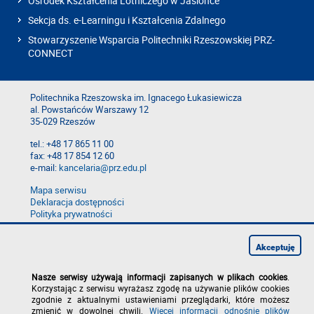
Ośrodek Kształcenia Lotniczego w Jasionce
Sekcja ds. e-Learningu i Kształcenia Zdalnego
Stowarzyszenie Wsparcia Politechniki Rzeszowskiej PRZ-
CONNECT
Politechnika Rzeszowska im. Ignacego Łukasiewicza
al. Powstańców Warszawy 12
35-029 Rzeszów
tel.: +48 17 865 11 00
fax: +48 17 854 12 60
e-mail:
kancelaria@prz.edu.pl
Mapa serwisu
Deklaracja dostępności
Polityka prywatności
Zgłoś błąd na stronie
Zgłoś naruszenie
Akceptuję
Nasze serwisy używają informacji zapisanych w plikach cookies
.
Korzystając z serwisu wyrażasz zgodę na używanie plików cookies
zgodnie z aktualnymi ustawieniami przeglądarki, które możesz
zmienić w dowolnej chwili.
Więcej informacji odnośnie plików