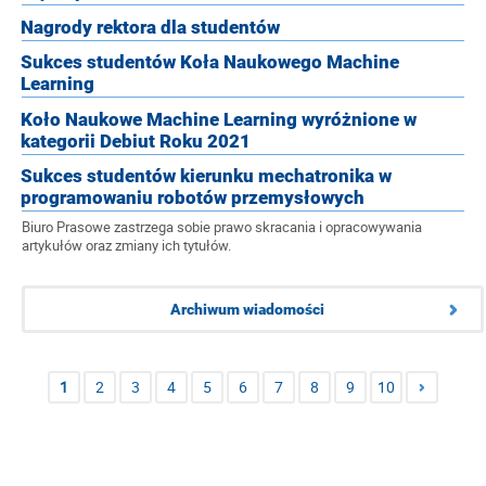
Nagrody rektora dla studentów
Sukces studentów Koła Naukowego Machine
Learning
Koło Naukowe Machine Learning wyróżnione w
kategorii Debiut Roku 2021
Sukces studentów kierunku mechatronika w
programowaniu robotów przemysłowych
Biuro Prasowe zastrzega sobie prawo skracania i opracowywania
artykułów oraz zmiany ich tytułów.
Archiwum wiadomości
1
2
3
4
5
6
7
8
9
10