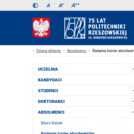
A
++
A
+
A
Strona główna
Absolwenci
Badania losów absolwe
UCZELNIA
KANDYDACI
STUDENCI
DOKTORANCI
ABSOLWENCI
Biuro Karier
Badania losów absolwentów