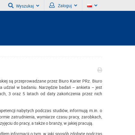
Zaloguj
Wyszukaj
iej są przeprowadzane przez Biuro Karier PRz. Biuro
a udział w badaniu. Narzędzie badań – ankieta – jest
ach, 3 oraz 5 latach od daty zakończenia przez nich
etencji nabytych podczas studiów, informują m.in. o
rmie zatrudnienia, wymiarze czasu pracy, zarobkach,
ęciu do pracy, a także o branży, w jakiej pracują.
em informacji o tym, w jaki sposób zdobyte podczas