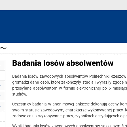
ntów
Badania losów absolwentów
Badania losów zawodowych absolwentów Politechniki Rzeszowsk
gromadzi dane osób, które zakończyły studia i wyraziły zgodę n
przesyłane absolwentom w formie elektronicznej po 6 miesiąc
studiów.
Uczestnicy badania w anonimowej ankiecie dokonują oceny komp
swoim statusie zawodowym, charakterze wykonywanej pracy, fo
zadowoleniu z wykonywanej pracy, czynnikach decydujących o przyj
Wyniki badania losów zawodowych absolwentów są cennym źródł