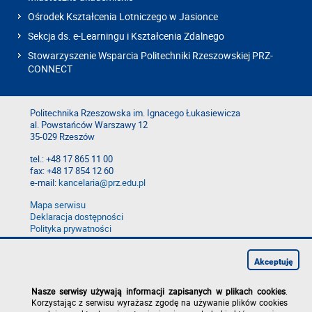
Ośrodek Kształcenia Lotniczego w Jasionce
Sekcja ds. e-Learningu i Kształcenia Zdalnego
Stowarzyszenie Wsparcia Politechniki Rzeszowskiej PRZ-
CONNECT
Politechnika Rzeszowska im. Ignacego Łukasiewicza
al. Powstańców Warszawy 12
35-029 Rzeszów
tel.: +48 17 865 11 00
fax: +48 17 854 12 60
e-mail:
kancelaria@prz.edu.pl
Mapa serwisu
Deklaracja dostępności
Polityka prywatności
Zgłoś błąd na stronie
Zgłoś naruszenie
Akceptuję
Nasze serwisy używają informacji zapisanych w plikach cookies
.
Korzystając z serwisu wyrażasz zgodę na używanie plików cookies