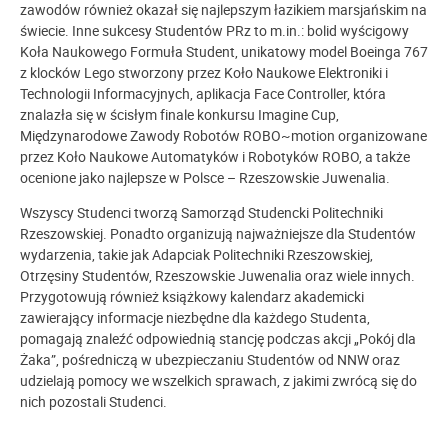
zawodów również okazał się najlepszym łazikiem marsjańskim na
świecie. Inne sukcesy Studentów PRz to m.in.: bolid wyścigowy
Koła Naukowego Formuła Student, unikatowy model Boeinga 767
z klocków Lego stworzony przez Koło Naukowe Elektroniki i
Technologii Informacyjnych, aplikacja Face Controller, która
znalazła się w ścisłym finale konkursu Imagine Cup,
Międzynarodowe Zawody Robotów ROBO~motion organizowane
przez Koło Naukowe Automatyków i Robotyków ROBO, a także
ocenione jako najlepsze w Polsce – Rzeszowskie Juwenalia.
Wszyscy Studenci tworzą Samorząd Studencki Politechniki
Rzeszowskiej. Ponadto organizują najważniejsze dla Studentów
wydarzenia, takie jak Adapciak Politechniki Rzeszowskiej,
Otrzęsiny Studentów, Rzeszowskie Juwenalia oraz wiele innych.
Przygotowują również książkowy kalendarz akademicki
zawierający informacje niezbędne dla każdego Studenta,
pomagają znaleźć odpowiednią stancję podczas akcji „Pokój dla
Żaka”, pośredniczą w ubezpieczaniu Studentów od NNW oraz
udzielają pomocy we wszelkich sprawach, z jakimi zwrócą się do
nich pozostali Studenci.