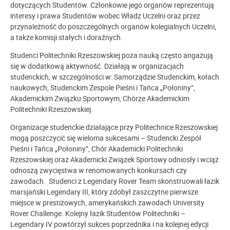
dotyczących Studentów. Członkowie jego organów reprezentują
interesy i prawa Studentów wobec Władz Uczelni oraz przez
przynależność do poszczególnych organów kolegialnych Uczelni,
a także komisji stałych i doraźnych.
Studenci Politechniki Rzeszowskiej poza nauką często angażują
się w dodatkową aktywność. Działają w organizacjach
studenckich, w szczególności w: Samorządzie Studenckim, kołach
naukowych, Studenckim Zespole Pieśni i Tańca „Połoniny”,
Akademickim Związku Sportowym, Chórze Akademickim
Politechniki Rzeszowskiej.
Organizacje studenckie działające przy Politechnice Rzeszowskiej
mogą poszczycić się wieloma sukcesami – Studencki Zespół
Pieśni i Tańca „Połoniny”, Chór Akademicki Politechniki
Rzeszowskiej oraz Akademicki Związek Sportowy odniosły i wciąż
odnoszą zwycięstwa w renomowanych konkursach czy
zawodach. Studenci z Legendary Rover Team skonstruowali łazik
marsjański Legendary III, który zdobył zaszczytne pierwsze
miejsce w prestiżowych, amerykańskich zawodach University
Rover Challenge. Kolejny łazik Studentów Politechniki –
Legendary IV powtórzył sukces poprzednika i na kolejnej edycji