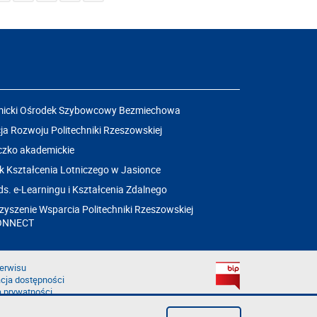
icki Ośrodek Szybowcowy Bezmiechowa
a Rozwoju Politechniki Rzeszowskiej
czko akademickie
k Kształcenia Lotniczego w Jasionce
ds. e-Learningu i Kształcenia Zdalnego
yszenie Wsparcia Politechniki Rzeszowskiej
ONNECT
erwisu
cja dostępności
a prywatności
łąd na stronie
aruszenie