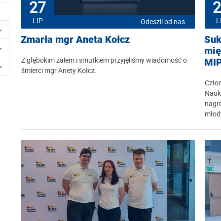
27
2
LIP
L
Odeszli od nas
Zmarła mgr Aneta Kołcz
Suk
mię
Z głębokim żalem i smutkiem przyjęliśmy wiadomość o
MI
śmierci mgr Anety Kołcz.
Człon
Nauk
nagro
młod