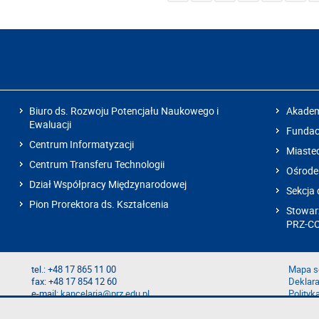
Biuro ds. Rozwoju Potencjału Naukowego i
Akadem
Ewaluacji
Fundacj
Centrum Informatyzacji
Miaste
Centrum Transferu Technologii
Ośrode
Dział Współpracy Międzynarodowej
Sekcja 
Pion Prorektora ds. Kształcenia
Stowarz
PRZ-C
tel.: +48 17 865 11 00
Mapa s
fax: +48 17 854 12 60
Deklara
e-mail:
kancelaria@prz.edu.pl
Polityk
Zgłoś b
Zgłoś n