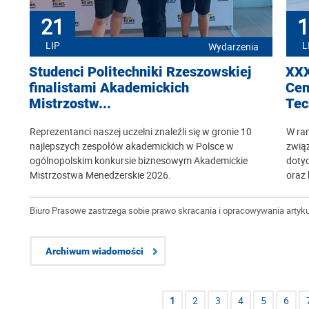
21
1
LIP
L
Wydarzenia
Studenci Politechniki Rzeszowskiej
XXX
finalistami Akademickich
Cen
Mistrzostw...
Tec
Reprezentanci naszej uczelni znaleźli się w gronie 10
W ram
najlepszych zespołów akademickich w Polsce w
zwią
ogólnopolskim konkursie biznesowym Akademickie
dotyc
Mistrzostwa Menedżerskie 2026.
oraz
Biuro Prasowe zastrzega sobie prawo skracania i opracowywania artyku
Archiwum wiadomości
1
2
3
4
5
6