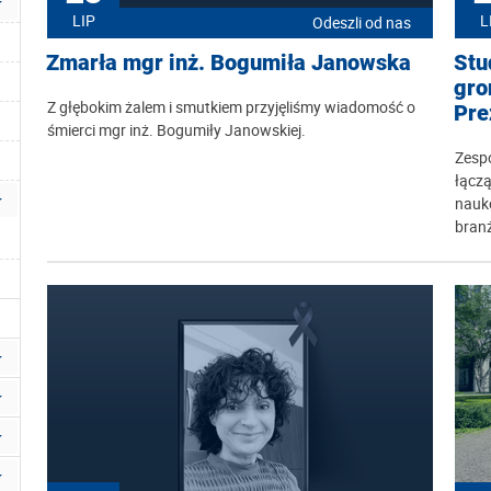
LIP
L
Odeszli od nas
Zmarła mgr inż. Bogumiła Janowska
Stu
gro
Z głębokim żalem i smutkiem przyjęliśmy wiadomość o
Pre
śmierci mgr inż. Bogumiły Janowskiej.
Zespó
łącz
nauko
bran