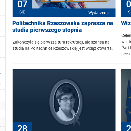
07
0
SIE
S
Wydarzenia
Politechnika Rzeszowska zaprasza na
Wiz
studia pierwszego stopnia
Cele
w int
Zakończyła się pierwsza tura rekrutacji, ale szansa na
Part
studia na Politechnice Rzeszowskiej jest wciąż otwarta.
perso
28
2