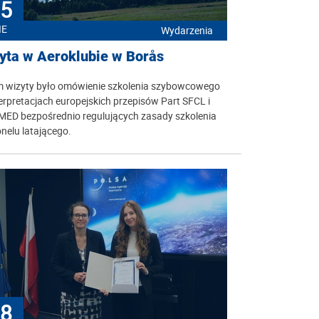
5
IE
Wydarzenia
yta w Aeroklubie w Borås
m wizyty było omówienie szkolenia szybowcowego
erpretacjach europejskich przepisów Part SFCL i
 MED bezpośrednio regulujących zasady szkolenia
nelu latającego.
8