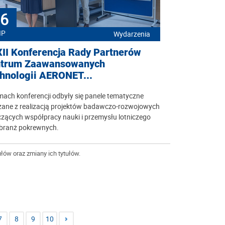
6
IP
Wydarzenia
II Konferencja Rady Partnerów
trum Zaawansowanych
hnologii AERONET...
ach konferencji odbyły się panele tematyczne
zane z realizacją projektów badawczo-rozwojowych
zących współpracy nauki i przemysłu lotniczego
 branż pokrewnych.
łów oraz zmiany ich tytułów.
7
8
9
10