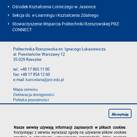
Ośrodek Kształcenia Lotniczego w Jasionce
Sekcja ds. e-Learningu i Kształcenia Zdalnego
Stowarzyszenie Wsparcia Politechniki Rzeszowskiej PRZ-
CONNECT
Politechnika Rzeszowska im. Ignacego Łukasiewicza
al. Powstańców Warszawy 12
35-029 Rzeszów
tel.: +48 17 865 11 00
fax: +48 17 854 12 60
e-mail:
kancelaria@prz.edu.pl
Mapa serwisu
Deklaracja dostępności
Polityka prywatności
Zgłoś błąd na stronie
Zgłoś naruszenie
Akceptuję
Nasze serwisy używają informacji zapisanych w plikach cookies
.
Korzystając z serwisu wyrażasz zgodę na używanie plików cookies