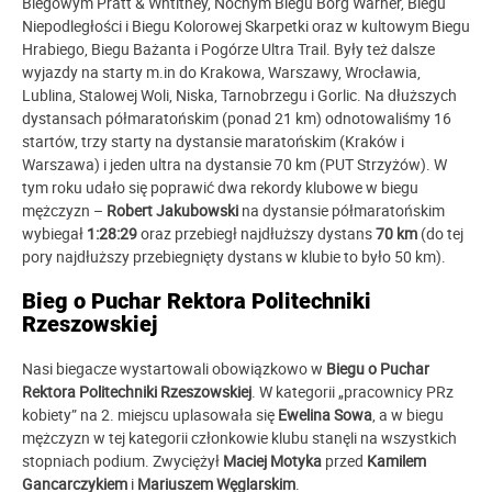
Biegowym Pratt & Whtitney, Nocnym Biegu Borg Warner, Biegu
Niepodległości i Biegu Kolorowej Skarpetki oraz w kultowym Biegu
Hrabiego, Biegu Bażanta i Pogórze Ultra Trail. Były też dalsze
wyjazdy na starty m.in do Krakowa, Warszawy, Wrocławia,
Lublina, Stalowej Woli, Niska, Tarnobrzegu i Gorlic. Na dłuższych
dystansach półmaratońskim (ponad 21 km) odnotowaliśmy 16
startów, trzy starty na dystansie maratońskim (Kraków i
Warszawa) i jeden ultra na dystansie 70 km (PUT Strzyżów). W
tym roku udało się poprawić dwa rekordy klubowe w biegu
mężczyzn –
Robert Jakubowski
na dystansie półmaratońskim
wybiegał
1:28:29
oraz przebiegł najdłuższy dystans
70 km
(do tej
pory najdłuższy przebiegnięty dystans w klubie to było 50 km).
Bieg o Puchar Rektora Politechniki
Rzeszowskiej
Nasi biegacze wystartowali obowiązkowo w
Biegu o Puchar
Rektora Politechniki Rzeszowskiej
. W kategorii „pracownicy PRz
kobiety” na 2. miejscu uplasowała się
Ewelina Sowa
, a w biegu
mężczyzn w tej kategorii członkowie klubu stanęli na wszystkich
stopniach podium. Zwyciężył
Maciej Motyka
przed
Kamilem
Gancarczykiem
i
Mariuszem Węglarskim
.