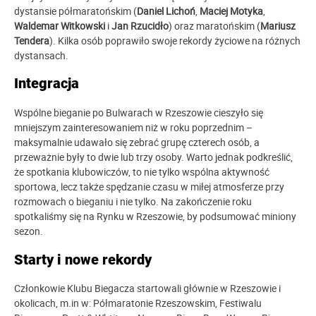
dystansie półmaratońskim (
Daniel Lichoń
,
Maciej Motyka
,
Waldemar Witkowski
i
Jan Rzucidło
) oraz maratońskim (
Mariusz
Tendera
). Kilka osób poprawiło swoje rekordy życiowe na różnych
dystansach.
Integracja
Wspólne bieganie po Bulwarach w Rzeszowie cieszyło się
mniejszym zainteresowaniem niż w roku poprzednim –
maksymalnie udawało się zebrać grupę czterech osób, a
przeważnie były to dwie lub trzy osoby. Warto jednak podkreślić,
że spotkania klubowiczów, to nie tylko wspólna aktywność
sportowa, lecz także spędzanie czasu w miłej atmosferze przy
rozmowach o bieganiu i nie tylko. Na zakończenie roku
spotkaliśmy się na Rynku w Rzeszowie, by podsumować miniony
sezon.
Starty i nowe rekordy
Członkowie Klubu Biegacza startowali głównie w Rzeszowie i
okolicach, m.in w: Półmaratonie Rzeszowskim, Festiwalu