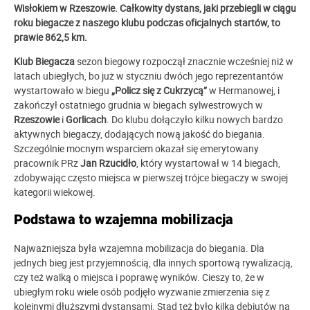
Wisłokiem w Rzeszowie. Całkowity dystans, jaki przebiegli w ciągu
roku biegacze z naszego klubu podczas oficjalnych startów, to
prawie 862,5 km.
Klub Biegacza
sezon biegowy rozpoczął znacznie wcześniej niż w
latach ubiegłych, bo już w styczniu dwóch jego reprezentantów
wystartowało w biegu
„Policz się z Cukrzycą”
w Hermanowej, i
zakończył ostatniego grudnia w biegach sylwestrowych w
Rzeszowie
i
Gorlicach
. Do klubu dołączyło kilku nowych bardzo
aktywnych biegaczy, dodających nową jakość do biegania.
Szczególnie mocnym wsparciem okazał się emerytowany
pracownik PRz
Jan Rzucidło
, który wystartował w 14 biegach,
zdobywając często miejsca w pierwszej trójce biegaczy w swojej
kategorii wiekowej.
Podstawa to wzajemna mobilizacja
Najważniejsza była wzajemna mobilizacja do biegania. Dla
jednych bieg jest przyjemnością, dla innych sportową rywalizacją,
czy też walką o miejsca i poprawę wyników. Cieszy to, że w
ubiegłym roku wiele osób podjęło wyzwanie zmierzenia się z
kolejnymi dłuższymi dystansami. Stąd też było kilka debiutów na