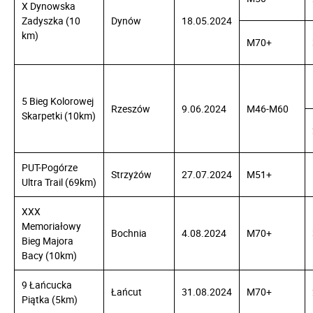
X Dynowska
Zadyszka (10
Dynów
18.05.2024
km)
M70+
5 Bieg Kolorowej
Rzeszów
9.06.2024
M46-M60
Skarpetki (10km)
PUT-Pogórze
Strzyżów
27.07.2024
M51+
Ultra Trail (69km)
XXX
Memoriałowy
Bochnia
4.08.2024
M70+
Bieg Majora
Bacy (10km)
9 Łańcucka
Łańcut
31.08.2024
M70+
Piątka (5km)