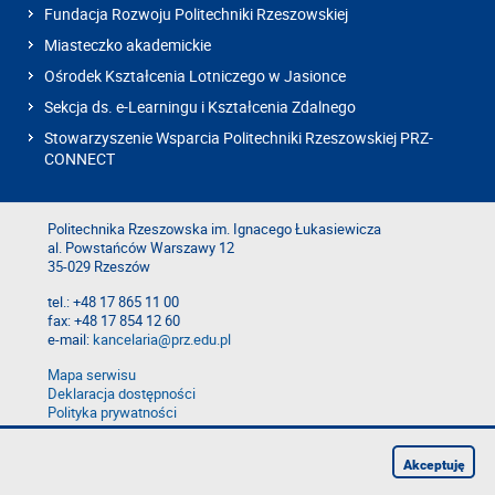
Fundacja Rozwoju Politechniki Rzeszowskiej
Miasteczko akademickie
Ośrodek Kształcenia Lotniczego w Jasionce
Sekcja ds. e-Learningu i Kształcenia Zdalnego
Stowarzyszenie Wsparcia Politechniki Rzeszowskiej PRZ-
CONNECT
Politechnika Rzeszowska im. Ignacego Łukasiewicza
al. Powstańców Warszawy 12
35-029 Rzeszów
tel.: +48 17 865 11 00
fax: +48 17 854 12 60
e-mail:
kancelaria@prz.edu.pl
Mapa serwisu
Deklaracja dostępności
Polityka prywatności
Zgłoś błąd na stronie
Zgłoś naruszenie
Akceptuję