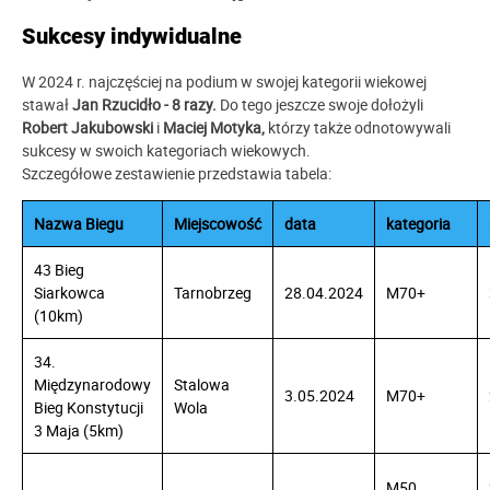
Sukcesy indywidualne
W 2024 r. najczęściej na podium w swojej kategorii wiekowej
stawał
Jan Rzucidło - 8 razy.
Do tego jeszcze swoje dołożyli
Robert Jakubowski
i
Maciej Motyka,
którzy także odnotowywali
sukcesy w swoich kategoriach wiekowych.
Szczegółowe zestawienie przedstawia tabela:
Nazwa Biegu
Miejscowość
data
kategoria
43 Bieg
Siarkowca
Tarnobrzeg
28.04.2024
M70+
(10km)
34.
Międzynarodowy
Stalowa
3.05.2024
M70+
Bieg Konstytucji
Wola
3 Maja (5km)
M50