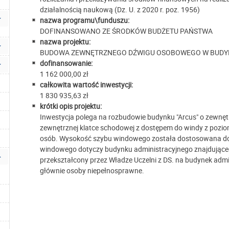
działalnością naukową (Dz. U. z 2020 r. poz. 1956)
nazwa programu\funduszu:
DOFINANSOWANO ZE ŚRODKÓW BUDŻETU PAŃSTWA
nazwa projektu:
BUDOWA ZEWNĘTRZNEGO DŹWIGU OSOBOWEGO W BUDY
dofinansowanie:
1 162 000,00 zł
całkowita wartość inwestycji:
1 830 935,63 zł
krótki opis projektu:
Inwestycja polega na rozbudowie budynku "Arcus" o zewnętr
zewnętrznej klatce schodowej z dostępem do windy z pozi
osób. Wysokość szybu windowego została dostosowana do
windowego dotyczy budynku administracyjnego znajdującego
przekształcony przez Władze Uczelni z DS. na budynek adm
głównie osoby niepełnosprawne.