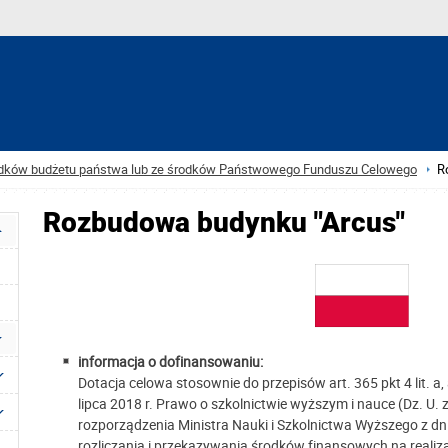
rodków budżetu państwa lub ze środków Państwowego Funduszu Celowego
R
Rozbudowa budynku "Arcus"
informacja o dofinansowaniu:
Dotacja celowa stosownie do przepisów art. 365 pkt 4 lit. a, 
lipca 2018 r. Prawo o szkolnictwie wyższym i nauce (Dz. U. z 
rozporządzenia Ministra Nauki i Szkolnictwa Wyższego z dn
rozliczania i przekazywania środków finansowych na realiza