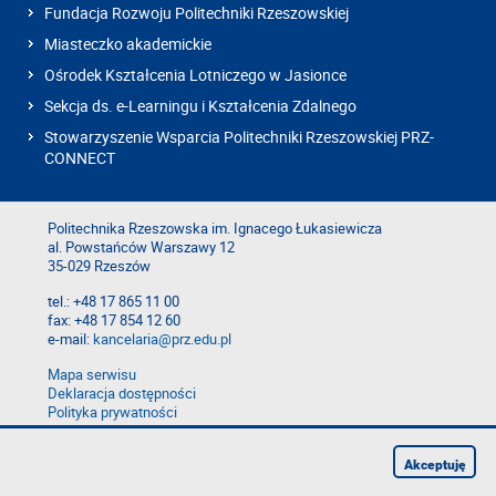
Fundacja Rozwoju Politechniki Rzeszowskiej
Miasteczko akademickie
Ośrodek Kształcenia Lotniczego w Jasionce
Sekcja ds. e-Learningu i Kształcenia Zdalnego
Stowarzyszenie Wsparcia Politechniki Rzeszowskiej PRZ-
CONNECT
Politechnika Rzeszowska im. Ignacego Łukasiewicza
al. Powstańców Warszawy 12
35-029 Rzeszów
tel.: +48 17 865 11 00
fax: +48 17 854 12 60
e-mail:
kancelaria@prz.edu.pl
Mapa serwisu
Deklaracja dostępności
Polityka prywatności
Zgłoś błąd na stronie
Zgłoś naruszenie
Akceptuję