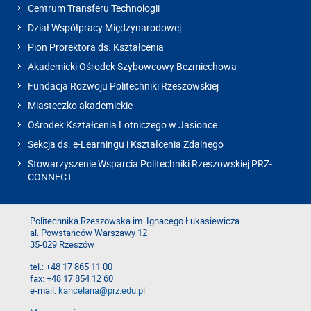
Centrum Transferu Technologii
Dział Współpracy Międzynarodowej
Pion Prorektora ds. Kształcenia
Akademicki Ośrodek Szybowcowy Bezmiechowa
Fundacja Rozwoju Politechniki Rzeszowskiej
Miasteczko akademickie
Ośrodek Kształcenia Lotniczego w Jasionce
Sekcja ds. e-Learningu i Kształcenia Zdalnego
Stowarzyszenie Wsparcia Politechniki Rzeszowskiej PRZ-
CONNECT
Politechnika Rzeszowska im. Ignacego Łukasiewicza
al. Powstańców Warszawy 12
35-029 Rzeszów
tel.: +48 17 865 11 00
fax: +48 17 854 12 60
e-mail:
kancelaria@prz.edu.pl