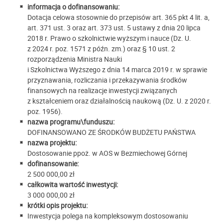
informacja o dofinansowaniu:
Dotacja celowa stosownie do przepisów art. 365 pkt 4 lit. a,
art. 371 ust. 3 oraz art. 373 ust. 5 ustawy z dnia 20 lipca
2018 r. Prawo o szkolnictwie wyższym i nauce (Dz. U.
z 2024 r. poz. 1571 z późn. zm.) oraz § 10 ust. 2
rozporządzenia Ministra Nauki
i Szkolnictwa Wyższego z dnia 14 marca 2019 r. w sprawie
przyznawania, rozliczania i przekazywania środków
finansowych na realizacje inwestycji związanych
z kształceniem oraz działalnością naukową (Dz. U. z 2020 r.
poz. 1956).
nazwa programu\funduszu:
DOFINANSOWANO ZE ŚRODKÓW BUDŻETU PAŃSTWA
nazwa projektu:
Dostosowanie ppoż. w AOS w Bezmiechowej Górnej
dofinansowanie:
2 500 000,00 zł
całkowita wartość inwestycji:
3 000 000,00 zł
krótki opis projektu:
Inwestycja polega na kompleksowym dostosowaniu