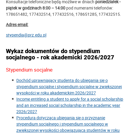
Konsultacje telefoniczne będą możliwe w dniach
poniedziałek -
piątek w godzinach 8:00 – 14:00
pod numerami telefonów:
178651482, 177432514, 177432516, 178651285, 177432515.
Adres email:
stypendia@prz.edu.pl
Wykaz dokumentów do stypendium
socjalnego - rok akademicki 2026/2027
Stypendium socjalne
Dochód uprawniający studenta do ubiegania się o
stypendium socjalne i stypendium socjalne w zwiększonej
wysokości w roku akademickim 2026/2027
Income entitling a student to apply for a social scholarship
and an increased social scholarship in the academic year
2026/2027
Procedura dotycząca ubiegania się o przyznanie
stypendium socjalnego i stypendium socjalnego w
zwiększonej wysokości obowiązująca studentów w roku