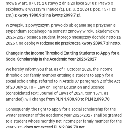
mowa w art. 87 ust. 2 ustawy z dnia 20 lipca 2018 r. Prawo o
szkolnictwie wyższym i nauce (t.j. Dz. U. z 2024 r. poz. 1571 ze
zm.)
z kwoty 1908,9 zł na kwotę 2099,7 zł
.
W związku z powyższym, prawo do ubiegania się o przyznanie
stypendium socjalnego na semestr zimowy w roku akademickim
2026/2027 posiada student, którego miesięczny dochód netto za
2025 r. na osobę w rodzinie
nie przekracza kwoty 2099,7 zł netto
.
Change in the Income Threshold Entitling Students to Apply for a
Social Scholarship in the Academic Year 2026/2027
We hereby inform you that, as of 1 October 2026, the income
threshold per family member entitling a student to apply for a
social scholarship, referred to in Article 87 paragraph 2 of the Act
of 20 July 2018 – Law on Higher Education and Science
(consolidated text: Journal of Laws of 2024, item 1571, as
amended), will change
from PLN 1,908.90 to PLN 2,099.70
.
Consequently, the right to apply for a social scholarship for the
winter semester of the academic year 2026/2027 shall be granted
to a student whose monthly net income per family member for the
year 2025
does not exceed PLN 2,099.70 net
.