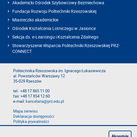
Akademicki Ośrodek Szybowcowy Bezmiechowa
Fundacja Rozwoju Politechniki Rzeszowskiej
Miasteczko akademickie
Ośrodek Kształcenia Lotniczego w Jasionce
Sekcja ds. e-Learningu i Kształcenia Zdalnego
Stowarzyszenie Wsparcia Politechniki Rzeszowskiej PRZ-
CONNECT
Politechnika Rzeszowska im. Ignacego Łukasiewicza
al. Powstańców Warszawy 12
35-029 Rzeszów
tel.: +48 17 865 11 00
fax: +48 17 854 12 60
e-mail:
kancelaria@prz.edu.pl
Mapa serwisu
Deklaracja dostępności
Polityka prywatności
Zgłoś błąd na stronie
Zgłoś naruszenie
Akceptuję