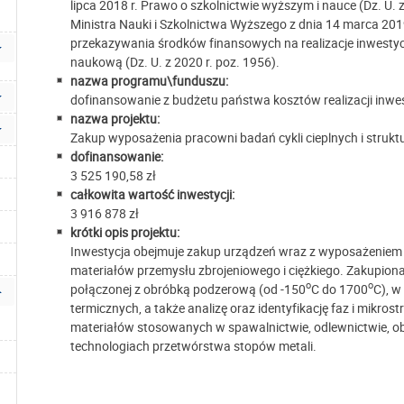
lipca 2018 r. Prawo o szkolnictwie wyższym i nauce (Dz. U. 
Ministra Nauki i Szkolnictwa Wyższego z dnia 14 marca 2019
przekazywania środków finansowych na realizacje inwestycj
naukową (Dz. U. z 2020 r. poz. 1956).
nazwa programu\funduszu:
dofinansowanie z budżetu państwa kosztów realizacji inwes
nazwa projektu:
Zakup wyposażenia pracowni badań cykli cieplnych i strukt
dofinansowanie:
3 525 190,58 zł
całkowita wartość inwestycji:
3 916 878 zł
krótki opis projektu:
Inwestycja obejmuje zakup urządzeń wraz z wyposażeniem do
materiałów przemysłu zbrojeniowego i ciężkiego. Zakupion
o
o
połączonej z obróbką podzerową (od -150
C do 1700
C), w
termicznych, a także analizę oraz identyfikację faz i mikro
materiałów stosowanych w spawalnictwie, odlewnictwie, obr
technologiach przetwórstwa stopów metali.