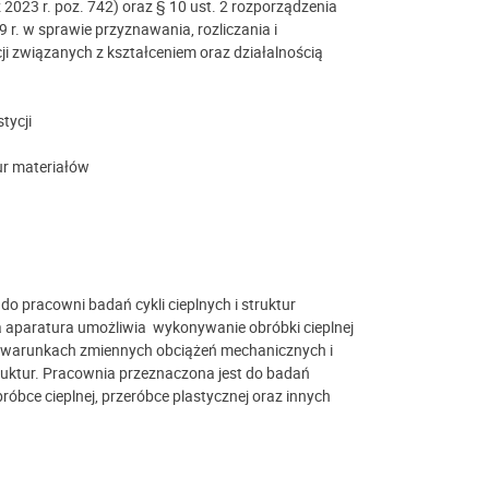
z 2023 r. poz. 742) oraz § 10 ust. 2 rozporządzenia
 r. w sprawie przyznawania, rozliczania i
i związanych z kształceniem oraz działalnością
tycji
ur materiałów
 pracowni badań cykli cieplnych i struktur
a aparatura umożliwia wykonywanie obróbki cieplnej
 warunkach zmiennych obciążeń mechanicznych i
struktur. Pracownia przeznaczona jest do badań
óbce cieplnej, przeróbce plastycznej oraz innych