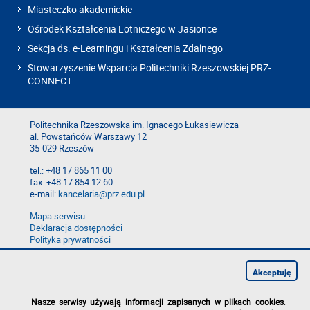
Miasteczko akademickie
Ośrodek Kształcenia Lotniczego w Jasionce
Sekcja ds. e-Learningu i Kształcenia Zdalnego
Stowarzyszenie Wsparcia Politechniki Rzeszowskiej PRZ-
CONNECT
Politechnika Rzeszowska im. Ignacego Łukasiewicza
al. Powstańców Warszawy 12
35-029 Rzeszów
tel.: +48 17 865 11 00
fax: +48 17 854 12 60
e-mail:
kancelaria@prz.edu.pl
Mapa serwisu
Deklaracja dostępności
Polityka prywatności
Zgłoś błąd na stronie
Zgłoś naruszenie
Akceptuję
Nasze serwisy używają informacji zapisanych w plikach cookies
.