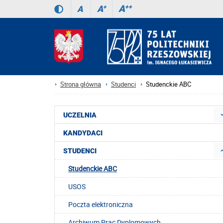
A
++
A
+
A
Strona główna
Studenci
Studenckie ABC
UCZELNIA
KANDYDACI
STUDENCI
Studenckie ABC
USOS
Poczta elektroniczna
Archiwum Prac Dyplomowych