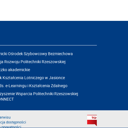
icki Ośrodek Szybowcowy Bezmiechowa
a Rozwoju Politechniki Rzeszowskiej
czko akademickie
k Kształcenia Lotniczego w Jasionce
ds. e-Learningu i Kształcenia Zdalnego
yszenie Wsparcia Politechniki Rzeszowskiej
ONNECT
erwisu
cja dostępności
a prywatności