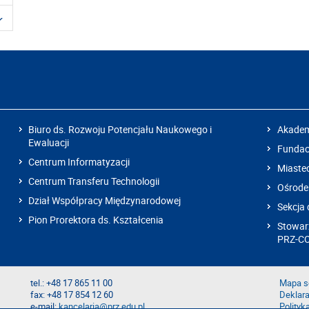
Biuro ds. Rozwoju Potencjału Naukowego i
Akadem
Ewaluacji
Fundacj
Centrum Informatyzacji
Miaste
Centrum Transferu Technologii
Ośrode
Dział Współpracy Międzynarodowej
Sekcja 
Pion Prorektora ds. Kształcenia
Stowarz
PRZ-C
tel.: +48 17 865 11 00
Mapa s
fax: +48 17 854 12 60
Deklara
e-mail:
kancelaria@prz.edu.pl
Polityk