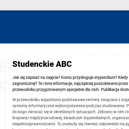
Studenckie ABC
Jak się zapisać na zajęcia? Komu przysługuje stypendium? Kied
zagranicznej? Te i inne informacje, najczęściej poszukiwane prze
przewodniku przygotowanym specjalnie dla nich. Publikacja dostęp
W przewodniku wyjaśniono podstawowe terminy związane z orga
systemy informatyczne wykorzystywane podczas studiowania. Prze
do kogo zwracać się w określonych sytuacjach. Zebrano w nim 
krajowej i międzynarodowej, świadczeń stypendialnych, organizac
niepełnosprawnościami. Tu znalazły się również odpowiedzi na py