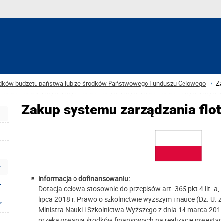
rodków budżetu państwa lub ze środków Państwowego Funduszu Celowego
Z
Zakup systemu zarządzania fl
informacja o dofinansowaniu:
Dotacja celowa stosownie do przepisów art. 365 pkt 4 lit. a, 
lipca 2018 r. Prawo o szkolnictwie wyższym i nauce (Dz. U. 
Ministra Nauki i Szkolnictwa Wyższego z dnia 14 marca 2019
przekazywania środków finansowych na realizacje inwestycj