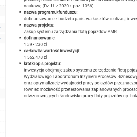
naukową (Dz. U. z 2020 r. poz. 1956).
nazwa programu\funduszu:
dofinansowanie z budżetu państwa kosztów realizacji inwes
nazwa projektu:
Zakup systemu zarządzania flotą pojazdów AMR
dofinansowanie:
1 397 230 zł
całkowita wartość inwestycji:
1 552 478 zł
krótki opis projektu:
Inwestycja obejmuje zakup systemu zarządzania flotą poj
Wydziałowego Laboratorium Inżynierii Procesów Biznesowy
oraz optymalizację wydajności pracy pojazdów przeznacz
również możliwość przetestowania zaplanowanych proces
odwzorowujących środowisko pracy floty pojazdów np. h