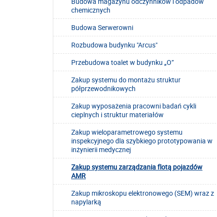
Budowa magazynu odczynników i odpadów
chemicznych
Budowa Serwerowni
Rozbudowa budynku "Arcus"
Przebudowa toalet w budynku „O”
Zakup systemu do montażu struktur
półprzewodnikowych
Zakup wyposażenia pracowni badań cykli
cieplnych i struktur materiałów
Zakup wieloparametrowego systemu
inspekcyjnego dla szybkiego prototypowania w
inżynierii medycznej
Zakup systemu zarządzania flotą pojazdów
AMR
Zakup mikroskopu elektronowego (SEM) wraz z
napylarką