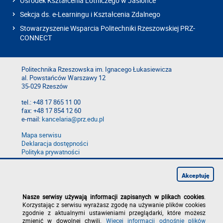
Ośrodek Kształcenia Lotniczego w Jasionce
Sekcja ds. e-Learningu i Kształcenia Zdalnego
Stowarzyszenie Wsparcia Politechniki Rzeszowskiej PRZ-
CONNECT
Politechnika Rzeszowska im. Ignacego Łukasiewicza
al. Powstańców Warszawy 12
35-029 Rzeszów
tel.: +48 17 865 11 00
fax: +48 17 854 12 60
e-mail:
kancelaria@prz.edu.pl
Mapa serwisu
Deklaracja dostępności
Polityka prywatności
Zgłoś błąd na stronie
Zgłoś naruszenie
Akceptuję
Nasze serwisy używają informacji zapisanych w plikach cookies
.
Korzystając z serwisu wyrażasz zgodę na używanie plików cookies
zgodnie z aktualnymi ustawieniami przeglądarki, które możesz
zmienić w dowolnej chwili.
Więcej informacji odnośnie plików