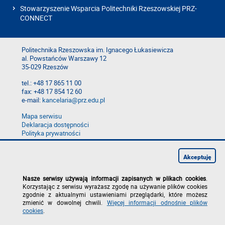
Stowarzyszenie Wsparcia Politechniki Rzeszowskiej PRZ-
CONNECT
Politechnika Rzeszowska im. Ignacego Łukasiewicza
al. Powstańców Warszawy 12
35-029 Rzeszów
tel.: +48 17 865 11 00
fax: +48 17 854 12 60
e-mail:
kancelaria@prz.edu.pl
Mapa serwisu
Deklaracja dostępności
Polityka prywatności
Zgłoś błąd na stronie
Zgłoś naruszenie
Akceptuję
Nasze serwisy używają informacji zapisanych w plikach cookies
.
Korzystając z serwisu wyrażasz zgodę na używanie plików cookies
zgodnie z aktualnymi ustawieniami przeglądarki, które możesz
zmienić w dowolnej chwili.
Więcej informacji odnośnie plików
cookies
.