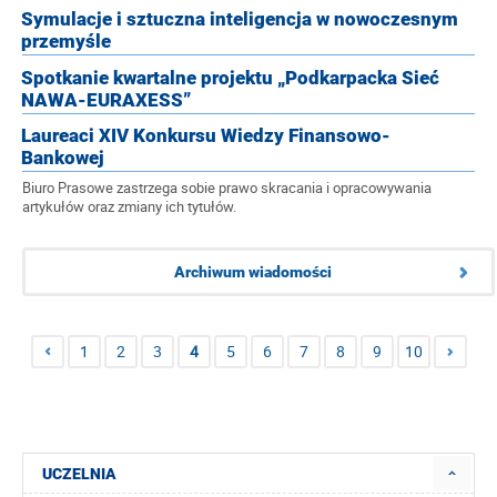
Symulacje i sztuczna inteligencja w nowoczesnym
przemyśle
Spotkanie kwartalne projektu „Podkarpacka Sieć
NAWA-EURAXESS”
Laureaci XIV Konkursu Wiedzy Finansowo-
Bankowej
Biuro Prasowe zastrzega sobie prawo skracania i opracowywania
artykułów oraz zmiany ich tytułów.
Archiwum wiadomości
1
2
3
4
5
6
7
8
9
10
UCZELNIA