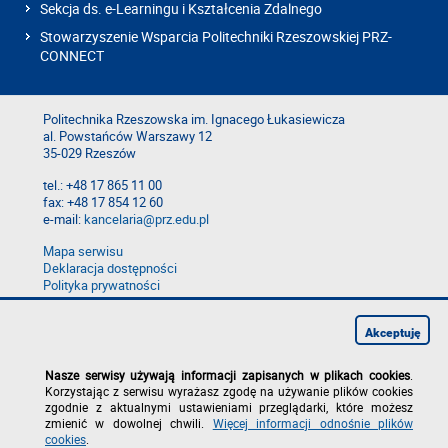
Sekcja ds. e-Learningu i Kształcenia Zdalnego
Stowarzyszenie Wsparcia Politechniki Rzeszowskiej PRZ-
CONNECT
Politechnika Rzeszowska im. Ignacego Łukasiewicza
al. Powstańców Warszawy 12
35-029 Rzeszów
tel.: +48 17 865 11 00
fax: +48 17 854 12 60
e-mail:
kancelaria@prz.edu.pl
Mapa serwisu
Deklaracja dostępności
Polityka prywatności
Zgłoś błąd na stronie
Zgłoś naruszenie
Akceptuję
Nasze serwisy używają informacji zapisanych w plikach cookies
.
Korzystając z serwisu wyrażasz zgodę na używanie plików cookies
zgodnie z aktualnymi ustawieniami przeglądarki, które możesz
zmienić w dowolnej chwili.
Więcej informacji odnośnie plików
cookies
.