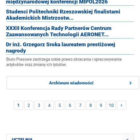
międzynarodowej konferencji MIPOL2026
Studenci Politechniki Rzeszowskiej finalistami
Akademickich Mistrzostw...
XXXII Konferencja Rady Partnerów Centrum
Zaawansowanych Technologii AERONET...
Dr inż. Grzegorz Sroka laureatem prestiżowej
nagrody
Biuro Prasowe zastrzega sobie prawo skracania i opracowywania
artykułów oraz zmiany ich tytułów.
Archiwum wiadomości
1
2
3
4
5
6
7
8
9
10
UCZELNIA