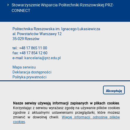
Stowarzyszenie Wsparcia Politechniki Rzeszowskiej PRZ-
CONNECT
Politechnika Rzeszowska im. Ignacego Łukasiewicza
al. Powstańców Warszawy 12
35-029 Rzeszów
tel.: +48 17 865 11 00
fax: +48 17 854 12 60
e-mail:
kancelaria@prz.edu.pl
Mapa serwisu
Deklaracja dostępności
Polityka prywatności
Zgłoś błąd na stronie
Zgłoś naruszenie
Akceptuję
Nasze serwisy używają informacji zapisanych w plikach cookies
.
Korzystając z serwisu wyrażasz zgodę na używanie plików cookies
zgodnie z aktualnymi ustawieniami przeglądarki, które możesz
zmienić w dowolnej chwili.
Więcej informacji odnośnie plików
cookies
.