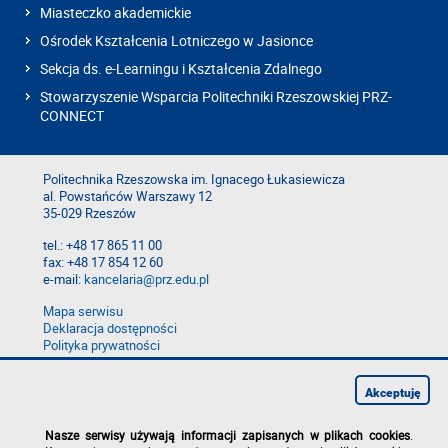
Miasteczko akademickie
Ośrodek Kształcenia Lotniczego w Jasionce
Sekcja ds. e-Learningu i Kształcenia Zdalnego
Stowarzyszenie Wsparcia Politechniki Rzeszowskiej PRZ-
CONNECT
Politechnika Rzeszowska im. Ignacego Łukasiewicza
al. Powstańców Warszawy 12
35-029 Rzeszów
tel.: +48 17 865 11 00
fax: +48 17 854 12 60
e-mail:
kancelaria@prz.edu.pl
Mapa serwisu
Deklaracja dostępności
Polityka prywatności
Zgłoś błąd na stronie
Zgłoś naruszenie
Akceptuję
Nasze serwisy używają informacji zapisanych w plikach cookies
.