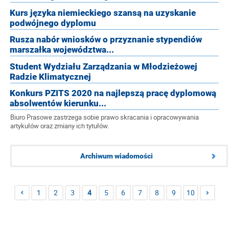
Kurs języka niemieckiego szansą na uzyskanie
podwójnego dyplomu
Rusza nabór wniosków o przyznanie stypendiów
marszałka województwa...
Student Wydziału Zarządzania w Młodzieżowej
Radzie Klimatycznej
Konkurs PZITS 2020 na najlepszą pracę dyplomową
absolwentów kierunku...
Biuro Prasowe zastrzega sobie prawo skracania i opracowywania
artykułów oraz zmiany ich tytułów.
Archiwum wiadomości
1
2
3
4
5
6
7
8
9
10