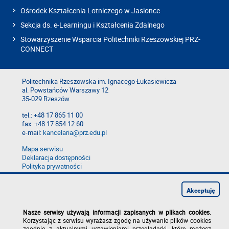
Ośrodek Kształcenia Lotniczego w Jasionce
Sekcja ds. e-Learningu i Kształcenia Zdalnego
Stowarzyszenie Wsparcia Politechniki Rzeszowskiej PRZ-
CONNECT
Politechnika Rzeszowska im. Ignacego Łukasiewicza
al. Powstańców Warszawy 12
35-029 Rzeszów
tel.: +48 17 865 11 00
fax: +48 17 854 12 60
e-mail:
kancelaria@prz.edu.pl
Mapa serwisu
Deklaracja dostępności
Polityka prywatności
Zgłoś błąd na stronie
Zgłoś naruszenie
Akceptuję
Nasze serwisy używają informacji zapisanych w plikach cookies
.
Korzystając z serwisu wyrażasz zgodę na używanie plików cookies
zgodnie z aktualnymi ustawieniami przeglądarki, które możesz