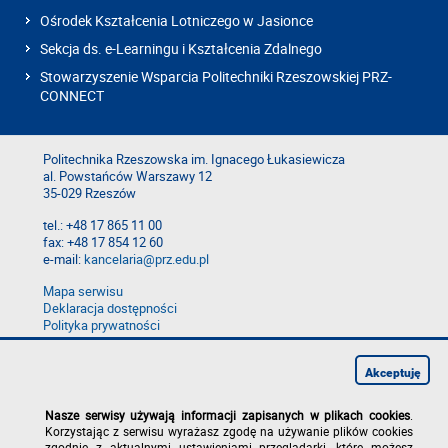
Ośrodek Kształcenia Lotniczego w Jasionce
Sekcja ds. e-Learningu i Kształcenia Zdalnego
Stowarzyszenie Wsparcia Politechniki Rzeszowskiej PRZ-
CONNECT
Politechnika Rzeszowska im. Ignacego Łukasiewicza
al. Powstańców Warszawy 12
35-029 Rzeszów
tel.: +48 17 865 11 00
fax: +48 17 854 12 60
e-mail:
kancelaria@prz.edu.pl
Mapa serwisu
Deklaracja dostępności
Polityka prywatności
Zgłoś błąd na stronie
Zgłoś naruszenie
Akceptuję
Nasze serwisy używają informacji zapisanych w plikach cookies
.
Korzystając z serwisu wyrażasz zgodę na używanie plików cookies
zgodnie z aktualnymi ustawieniami przeglądarki, które możesz