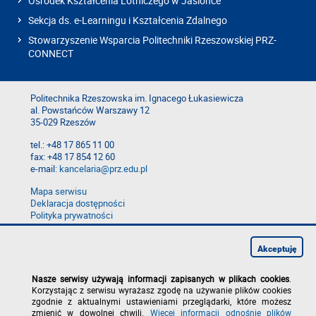
Ośrodek Kształcenia Lotniczego w Jasionce
Sekcja ds. e-Learningu i Kształcenia Zdalnego
Stowarzyszenie Wsparcia Politechniki Rzeszowskiej PRZ-
CONNECT
Politechnika Rzeszowska im. Ignacego Łukasiewicza
al. Powstańców Warszawy 12
35-029 Rzeszów
tel.: +48 17 865 11 00
fax: +48 17 854 12 60
e-mail:
kancelaria@prz.edu.pl
Mapa serwisu
Deklaracja dostępności
Polityka prywatności
Zgłoś błąd na stronie
Zgłoś naruszenie
Akceptuję
Nasze serwisy używają informacji zapisanych w plikach cookies
.
Korzystając z serwisu wyrażasz zgodę na używanie plików cookies
zgodnie z aktualnymi ustawieniami przeglądarki, które możesz
zmienić w dowolnej chwili.
Więcej informacji odnośnie plików