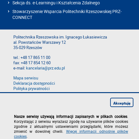
Sekcja ds. e-Learningu i Kształcenia Zdalnego
Stowarzyszenie Wsparcia Politechniki Rzeszowskiej PRZ-
CONNECT
Politechnika Rzeszowska im. Ignacego Łukasiewicza
al. Powstańców Warszawy 12
35-029 Rzeszów
tel.: +48 17 865 11 00
fax: +48 17 854 12 60
e-mail:
kancelaria@prz.edu.pl
Mapa serwisu
Deklaracja dostępności
Polityka prywatności
Zgłoś błąd na stronie
Zgłoś naruszenie
Akceptuję
Nasze serwisy używają informacji zapisanych w plikach cookies
.
Korzystając z serwisu wyrażasz zgodę na używanie plików cookies
zgodnie z aktualnymi ustawieniami przeglądarki, które możesz
zmienić w dowolnej chwili.
Więcej informacji odnośnie plików
cookies
.