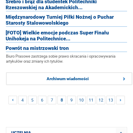
Srebro i brąz dla studentek Politechniki
Rzeszowskiej na Akademickich...
Międzynarodowy Turniej Piłki Nożnej o Puchar
Starosty Stalowowolskiego
[FOTO] Wielkie emocje podczas Super Finału
Unihokeja na Politechnice...
Powrót na mistrzowski tron
Biuro Prasowe zastrzega sobie prawo skracania i opracowywania
artykułów oraz zmiany ich tytułów.
Archiwum wiadomości
4
5
6
7
8
9
10
11
12
13
UCZELNIA