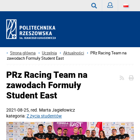
Zaloguj
Wyszukaj
Strona główna
Uczelnia
Aktualności
PRz Racing Team na
zawodach Formuły Student East
PRz Racing Team na
zawodach Formuły
Student East
2021-08-25
, red.
Marta Jagiełowicz
kategoria:
Z życia studentów