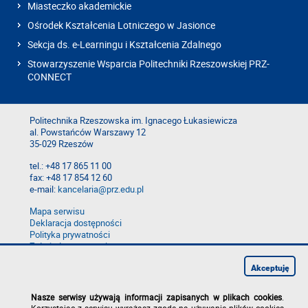
Miasteczko akademickie
Ośrodek Kształcenia Lotniczego w Jasionce
Sekcja ds. e-Learningu i Kształcenia Zdalnego
Stowarzyszenie Wsparcia Politechniki Rzeszowskiej PRZ-
CONNECT
Politechnika Rzeszowska im. Ignacego Łukasiewicza
al. Powstańców Warszawy 12
35-029 Rzeszów
tel.: +48 17 865 11 00
fax: +48 17 854 12 60
e-mail:
kancelaria@prz.edu.pl
Mapa serwisu
Deklaracja dostępności
Polityka prywatności
Zgłoś błąd na stronie
Zgłoś naruszenie
Akceptuję
Nasze serwisy używają informacji zapisanych w plikach cookies
.