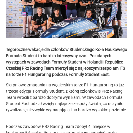
Tegoroczne wakacje dla członków Studenckiego Koła Naukowego
Formuła Student to bardzo intensywny czas. Po udanych
występach w zawodach Formuły Student w Holandii i Republice
Czeskiej PRz Racing Team mierzył się z najlepszymi zespołami FS
na torze F1 Hungaroring podczas Formuły Student East.
Sierpniowe zmagania na węgierskim torze F1 Hungaroring to już
trzecia edycja Formuły Student, z której członkowie PRz Racing
Team wrócili z bardzo dobrymi wynikami. W zawodach Formuła
Student East udział wzięły najlepsze zespoły świata, co uczyniło
rywalizację niezwykle wymagającą i na bardzo wysokim poziomie.
Podczas zawodów PRz Racing Team zdobył 4. miejsce w
konkurencji Acceleration, przy czym warto wspomnieć, że do