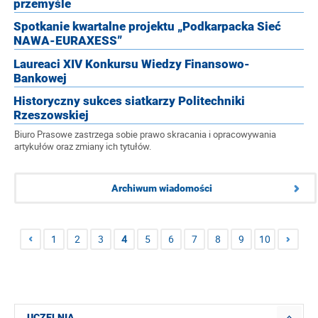
przemyśle
Spotkanie kwartalne projektu „Podkarpacka Sieć
NAWA-EURAXESS”
Laureaci XIV Konkursu Wiedzy Finansowo-
Bankowej
Historyczny sukces siatkarzy Politechniki
Rzeszowskiej
Biuro Prasowe zastrzega sobie prawo skracania i opracowywania
artykułów oraz zmiany ich tytułów.
Archiwum wiadomości
1
2
3
4
5
6
7
8
9
10
UCZELNIA