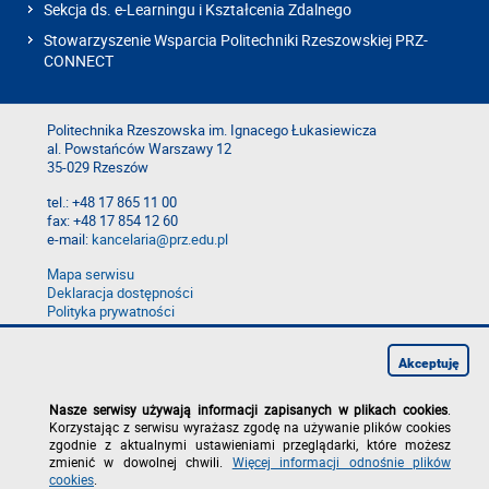
Sekcja ds. e-Learningu i Kształcenia Zdalnego
Stowarzyszenie Wsparcia Politechniki Rzeszowskiej PRZ-
CONNECT
Politechnika Rzeszowska im. Ignacego Łukasiewicza
al. Powstańców Warszawy 12
35-029 Rzeszów
tel.: +48 17 865 11 00
fax: +48 17 854 12 60
e-mail:
kancelaria@prz.edu.pl
Mapa serwisu
Deklaracja dostępności
Polityka prywatności
Zgłoś błąd na stronie
Zgłoś naruszenie
Akceptuję
Nasze serwisy używają informacji zapisanych w plikach cookies
.
Korzystając z serwisu wyrażasz zgodę na używanie plików cookies
zgodnie z aktualnymi ustawieniami przeglądarki, które możesz
zmienić w dowolnej chwili.
Więcej informacji odnośnie plików
cookies
.