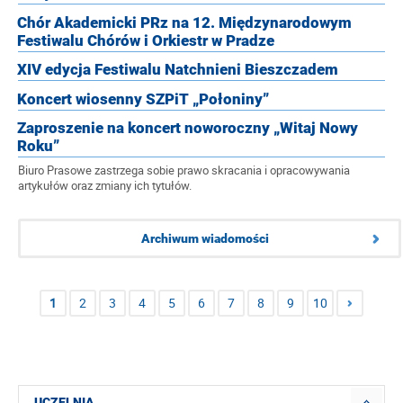
Chór Akademicki PRz na 12. Międzynarodowym
Festiwalu Chórów i Orkiestr w Pradze
XIV edycja Festiwalu Natchnieni Bieszczadem
Koncert wiosenny SZPiT „Połoniny”
Zaproszenie na koncert noworoczny „Witaj Nowy
Roku”
Biuro Prasowe zastrzega sobie prawo skracania i opracowywania
artykułów oraz zmiany ich tytułów.
Archiwum wiadomości
1
2
3
4
5
6
7
8
9
10
UCZELNIA