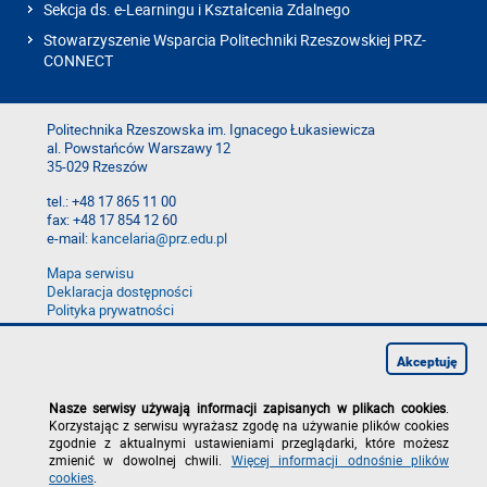
Sekcja ds. e-Learningu i Kształcenia Zdalnego
Stowarzyszenie Wsparcia Politechniki Rzeszowskiej PRZ-
CONNECT
Politechnika Rzeszowska im. Ignacego Łukasiewicza
al. Powstańców Warszawy 12
35-029 Rzeszów
tel.: +48 17 865 11 00
fax: +48 17 854 12 60
e-mail:
kancelaria@prz.edu.pl
Mapa serwisu
Deklaracja dostępności
Polityka prywatności
Zgłoś błąd na stronie
Zgłoś naruszenie
Akceptuję
Nasze serwisy używają informacji zapisanych w plikach cookies
.
Korzystając z serwisu wyrażasz zgodę na używanie plików cookies
zgodnie z aktualnymi ustawieniami przeglądarki, które możesz
zmienić w dowolnej chwili.
Więcej informacji odnośnie plików
cookies
.