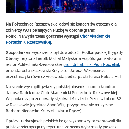
Na Politechnice Rzeszowskiej odbył się koncert świąteczny dla
żołnierzy WOT pełniących służbę w obronie granic
Polski.
Na
wydarzeniu gościnnie wystąpił
Chór Akademicki
Politechniki Rzeszowskiej
.
Gospodarzem wydarzenia był dowódca 3. Podkarpackiej Brygady
Obrony Terytorialnej płk Michał Małyska, a współorganizatorami
rektor Politechniki Rzeszowskiej
prof. dr hab. inż. Piotr Koszelnik
oraz starosta rzeszowski Krzysztof Jarosz. W koncercie
uczestniczyła również wojewoda podkarpacki Teresa Kubas- Hul.
Na scenie wystąpili gwiazdy polskiej piosenki Joanna Kondrat i
Janusz Radek oraz Chór Akademicki Politechniki Rzeszowskiej.
Wspaniale zaprezentowały się również dzieci z Przedszkola nr 32
w Rzeszowie (dyrektor Anna Wilk, przygotowanie muzyczne
Barbara Nicgorska Kruczek i Marta Rączy).
Oprócz tradycyjnych polskich kolęd wykonawcy przygotowali dla
publiczności specjalny repertuar. Ze sceny wybrzmiały piosenki: