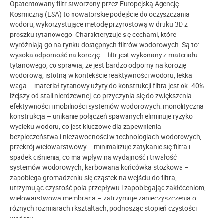
Opatentowany filtr stworzony przez Europejską Agencję
Kosmiczną (ESA) to nowatorskie podejście do oczyszczania
wodoru, wykorzystujące metodę przyrostową w druku 3D z
proszku tytanowego. Charakteryzuje się cechami, które
wyróżniają go na rynku dostępnych filtrów wodorowych. Są to:
wysoka odporność na korozję – filtr jest wykonany z materiału
tytanowego, co sprawia, że jest bardzo odporny na korozję
wodorową, istotną w kontekście reaktywności wodoru, lekka
waga – materiał tytanowy użyty do konstrukcji filtra jest ok. 40%
lżejszy od stali nierdzewnej, co przyczynia się do zwiększenia
efektywności i mobilności systemów wodorowych, monolityczna
konstrukcja – unikanie połączeń spawanych eliminuje ryzyko
wycieku wodoru, co jest kluczowe dla zapewnienia
bezpieczeństwa i niezawodności w technologiach wodorowych,
przekrój wielowarstwowy – minimalizuje zatykanie się filtra i
spadek ciśnienia, co ma wpływ na wydajność i trwałość
systemów wodorowych, karbowana końcówka stożkowa –
zapobiega gromadzeniu się cząstek na wejściu do filtra,
utrzymując czystość pola przepływu i zapobiegając zakłóceniom,
wielowarstwowa membrana – zatrzymuje zanieczyszczenia o
różnych rozmiarach i kształtach, podnosząc stopień czystości