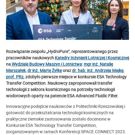
Rozwiązanie zespołu „HydroPure”, reprezentowanego przez
pracowników naukowych
Katedry Inżynierii Lotniczej i Kosmicznej
na
Wydziale Budowy Maszyn i Lotnictwa
:
mgr inż. Natalię
Marszałek
,
dr inż. Martę Żyłkę
oraz
dr. hab. inż. Andrzeja Majkę,
prof. PRz
, zdobyło pierwsze miejsce w konkursie ESA Technology
Transfer Competition. Naukowcy zaproponowali transfer
technologii z sektora kosmicznego na potrzeby technologii
wodorowych oparty na patencie ESA Advanced Fluidic Filter.
Innowacyjne podejście naukowców z Politechniki Rzeszowskiej i
gotowość do przekształcania technologii kosmicznych na
praktyczne ziemskie zastosowania zostało docenione w
Konkursie ESA Technology Transfer Competition,
zorganizowanym w ramach Konferencji SPACE.CONNECT 2023.