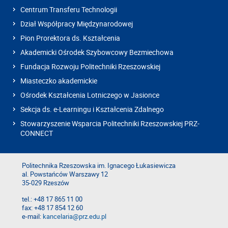
Centrum Transferu Technologii
Dział Współpracy Międzynarodowej
Pion Prorektora ds. Kształcenia
Akademicki Ośrodek Szybowcowy Bezmiechowa
Fundacja Rozwoju Politechniki Rzeszowskiej
Miasteczko akademickie
Ośrodek Kształcenia Lotniczego w Jasionce
Sekcja ds. e-Learningu i Kształcenia Zdalnego
Stowarzyszenie Wsparcia Politechniki Rzeszowskiej PRZ-
CONNECT
Politechnika Rzeszowska im. Ignacego Łukasiewicza
al. Powstańców Warszawy 12
35-029 Rzeszów
tel.: +48 17 865 11 00
fax: +48 17 854 12 60
e-mail:
kancelaria@prz.edu.pl