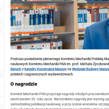
Podczas posiedzenia plenarnego
Komitetu Mechaniki Polskiej Ak
naukowych Komitetu Mechaniki PAN im. prof. Michała Życzkowski
Batsch
z
Katedry Konstrukcji Maszyn
na
Wydziale Budowy Maszyn
polskich i zagranicznych wydawnictwach.
O nagrodzie
Komitet Mechaniki PAN przyznaje nagrody młodym pracownikom n
ukończeniem 35. roku życia. Wyróżnikiem nagrody jest wymóg op
samodzielnej publikacji naukowej, a przy ocenie wniosków szczegó