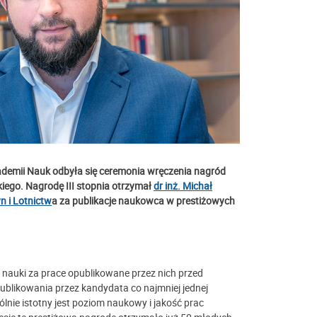
ademii N
auk odbyła się ceremonia wręczenia nagród
ego. Nagrodę III stopnia otrzymał
dr inż. Michał
 i Lotnictw
a za publikacje naukowca w prestiżowych
auki za prace opublikowane przez nich przed
ublikowania przez kandydata co najmniej jednej
lnie istotny jest poziom naukowy i jakość prac