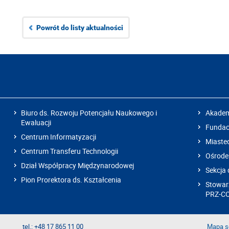
Powrót do listy aktualności
Biuro ds. Rozwoju Potencjału Naukowego i
Akadem
Ewaluacji
Fundacj
Centrum Informatyzacji
Miaste
Centrum Transferu Technologii
Ośrode
Dział Współpracy Międzynarodowej
Sekcja 
Pion Prorektora ds. Kształcenia
Stowarz
PRZ-C
tel.: +48 17 865 11 00
Mapa s