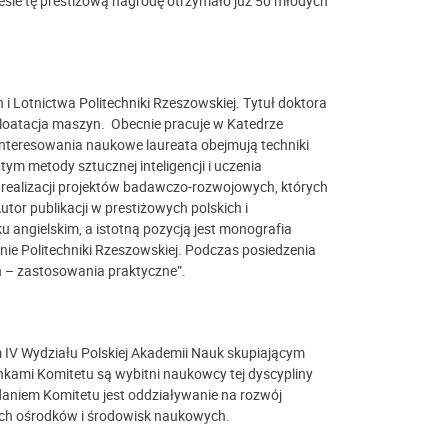
esie tę prestiżową nagrodę otrzymało już 50 młodych
 Lotnictwa Politechniki Rzeszowskiej. Tytuł doktora
ploatacja maszyn. Obecnie pracuje w Katedrze
nteresowania naukowe laureata obejmują techniki
ym metody sztucznej inteligencji i uczenia
realizacji projektów badawczo-rozwojowych, których
tor publikacji w prestiżowych polskich i
 angielskim, a istotną pozycją jest monografia
ie Politechniki Rzeszowskiej. Podczas posiedzenia
eń – zastosowania praktyczne”.
m IV Wydziału Polskiej Akademii Nauk skupiającym
kami Komitetu są wybitni naukowcy tej dyscypliny
daniem Komitetu jest oddziaływanie na rozwój
wych ośrodków i środowisk naukowych.