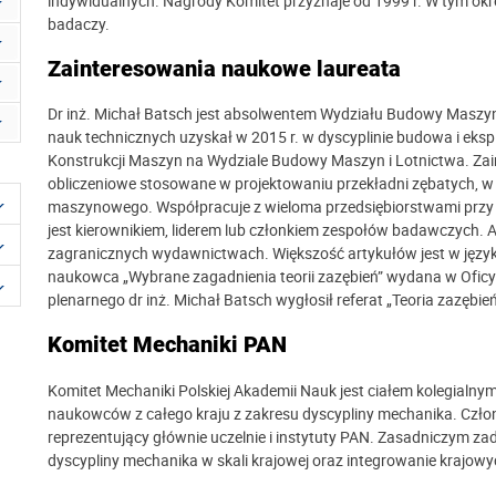
indywidualnych. Nagrody Komitet przyznaje od 1999 r. W tym okr
badaczy.
Zainteresowania naukowe laureata
Dr inż. Michał Batsch jest absolwentem Wydziału Budowy Maszyn i
nauk technicznych uzyskał w 2015 r. w dyscyplinie budowa i eks
Konstrukcji Maszyn na Wydziale Budowy Maszyn i Lotnictwa. Zai
obliczeniowe stosowane w projektowaniu przekładni zębatych, w t
maszynowego. Współpracuje z wieloma przedsiębiorstwami przy 
jest kierownikiem, liderem lub członkiem zespołów badawczych. Au
zagranicznych wydawnictwach. Większość artykułów jest w języku
naukowca „Wybrane zagadnienia teorii zazębień” wydana w Oficyn
plenarnego dr inż. Michał Batsch wygłosił referat „Teoria zazębi
Komitet Mechaniki PAN
Komitet Mechaniki Polskiej Akademii Nauk jest ciałem kolegialny
naukowców z całego kraju z zakresu dyscypliny mechanika. Człon
reprezentujący głównie uczelnie i instytuty PAN. Zasadniczym za
dyscypliny mechanika w skali krajowej oraz integrowanie krajo