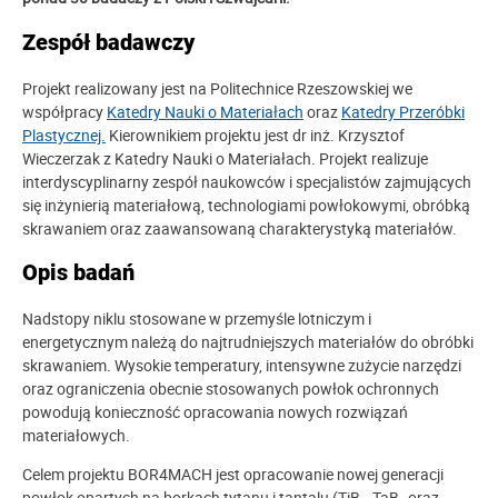
Zespół badawczy
Projekt realizowany jest na Politechnice Rzeszowskiej we
współpracy
Katedry Nauki o Materiałach
oraz
Katedry Przeróbki
Plastycznej.
Kierownikiem projektu jest dr inż. Krzysztof
Wieczerzak z Katedry Nauki o Materiałach. Projekt realizuje
interdyscyplinarny zespół naukowców i specjalistów zajmujących
się inżynierią materiałową, technologiami powłokowymi, obróbką
skrawaniem oraz zaawansowaną charakterystyką materiałów.
Opis badań
Nadstopy niklu stosowane w przemyśle lotniczym i
energetycznym należą do najtrudniejszych materiałów do obróbki
skrawaniem. Wysokie temperatury, intensywne zużycie narzędzi
oraz ograniczenia obecnie stosowanych powłok ochronnych
powodują konieczność opracowania nowych rozwiązań
materiałowych.
Celem projektu BOR4MACH jest opracowanie nowej generacji
powłok opartych na borkach tytanu i tantalu (TiB₂, TaB₂ oraz