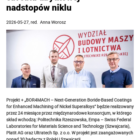
nadstopów niklu
2026-05-27
, red.
Anna Worosz
Projekt + „BOR4MACH – Next-Generation Boride-Based Coatings
for Enhanced Machining of Nickel Superalloys” będzie realizowany
przez 24 miesiące przez międzynarodowe konsorcjum, w którego
skład wchodzą: Politechnika Rzeszowska, Empa – Swiss Federal
Laboratories for Materials Science and Technology (Szwajcaria),
Platit AG oraz Ultratech Sp. z o.o. W projekt jest zaangażowanych
ponad 30 badaczy z Polski i Szwajcarii.