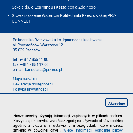
Sekcja ds. e-Learningu i Kształcenia Zdalnego
Stowarzyszenie Wsparcia Politechniki Rzeszowskiej PRZ-
CONNECT
Politechnika Rzeszowska im. Ignacego Łukasiewicza
al. Powstańców Warszawy 12
35-029 Rzeszów
tel.: +48 17 865 11 00
fax: +48 17 854 12 60
e-mail:
kancelaria@prz.edu.pl
Mapa serwisu
Deklaracja dostępności
Polityka prywatności
Zgłoś błąd na stronie
Zgłoś naruszenie
Akceptuję
Nasze serwisy używają informacji zapisanych w plikach cookies
.
Korzystając z serwisu wyrażasz zgodę na używanie plików cookies
zgodnie z aktualnymi ustawieniami przeglądarki, które możesz
zmienić w dowolnej chwili.
Więcej informacji odnośnie plików