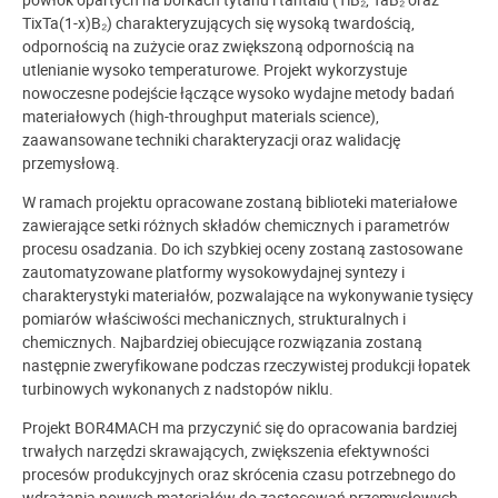
TixTa(1-x)B₂) charakteryzujących się wysoką twardością,
odpornością na zużycie oraz zwiększoną odpornością na
utlenianie wysoko temperaturowe. Projekt wykorzystuje
nowoczesne podejście łączące wysoko wydajne metody badań
materiałowych (high-throughput materials science),
zaawansowane techniki charakteryzacji oraz walidację
przemysłową.
W ramach projektu opracowane zostaną biblioteki materiałowe
zawierające setki różnych składów chemicznych i parametrów
procesu osadzania. Do ich szybkiej oceny zostaną zastosowane
zautomatyzowane platformy wysokowydajnej syntezy i
charakterystyki materiałów, pozwalające na wykonywanie tysięcy
pomiarów właściwości mechanicznych, strukturalnych i
chemicznych. Najbardziej obiecujące rozwiązania zostaną
następnie zweryfikowane podczas rzeczywistej produkcji łopatek
turbinowych wykonanych z nadstopów niklu.
Projekt BOR4MACH ma przyczynić się do opracowania bardziej
trwałych narzędzi skrawających, zwiększenia efektywności
procesów produkcyjnych oraz skrócenia czasu potrzebnego do
wdrażania nowych materiałów do zastosowań przemysłowych.