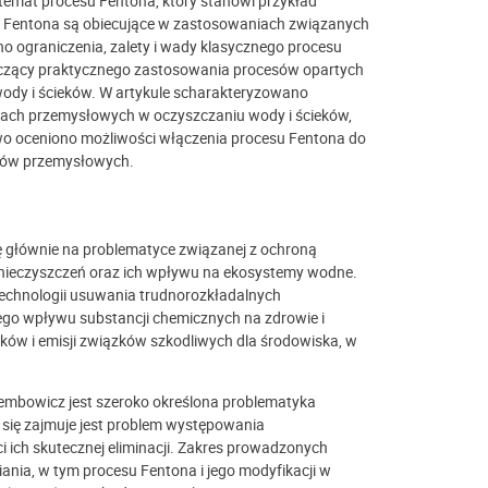
 temat procesu Fentona, który stanowi przykład
i Fentona są obiecujące w zastosowaniach związanych
 ograniczenia, zalety i wady klasycznego procesu
yczący praktycznego zastosowania procesów opartych
wody i ścieków. W artykule scharakteryzowano
niach przemysłowych w oczyszczaniu wody i ścieków,
wo oceniono możliwości włączenia procesu Fentona do
ieków przemysłowych.
ę głównie na problematyce związanej z ochroną
anieczyszczeń oraz ich wpływu na ekosystemy wodne.
technologii usuwania trudnorozkładalnych
ego wpływu substancji chemicznych na zdrowie i
ów i emisji związków szkodliwych dla środowiska, w
embowicz jest szeroko określona problematyka
 się zajmuje jest problem występowania
 ich skutecznej eliminacji. Zakres prowadzonych
ia, w tym procesu Fentona i jego modyfikacji w