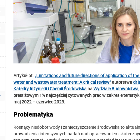
Artykuł pt.
„Limitations and future directions of application of th
water and wastewater treatment: A critical review”
autorstwa
dr 
Katedry Inżynierii i Chemii Środowiska
na
Wydziale Budownictwa, I
prestiżowym 1% najczęściej cytowanych prac w zakresie tematyki
maj 2022 – czerwiec 2023.
Problematyka
Rosnący niedobór wody i zanieczyszczenie środowiska to aktualne
prowadzenia intensywnych badań nad opracowaniem skutecznyc