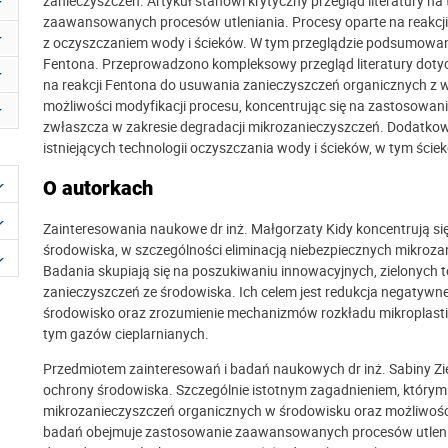
zanieczyszczeń. Artykuł stanowi krytyczny przegląd literatury na
zaawansowanych procesów utleniania. Procesy oparte na reakcj
z oczyszczaniem wody i ścieków. W tym przeglądzie podsumowano
Fentona. Przeprowadzono kompleksowy przegląd literatury dot
na reakcji Fentona do usuwania zanieczyszczeń organicznych z 
możliwości modyfikacji procesu, koncentrując się na zastosowa
zwłaszcza w zakresie degradacji mikrozanieczyszczeń. Dodatko
istniejących technologii oczyszczania wody i ścieków, w tym śc
O autorkach
Zainteresowania naukowe dr inż. Małgorzaty Kidy koncentrują si
środowiska, w szczególności eliminacją niebezpiecznych mikroz
Badania skupiają się na poszukiwaniu innowacyjnych, zielonych 
zanieczyszczeń ze środowiska. Ich celem jest redukcja negatywn
środowisko oraz zrozumienie mechanizmów rozkładu mikroplastik
tym gazów cieplarnianych.
Przedmiotem zainteresowań i badań naukowych dr inż. Sabiny Zi
ochrony środowiska. Szczególnie istotnym zagadnieniem, którym
mikrozanieczyszczeń organicznych w środowisku oraz możliwości
badań obejmuje zastosowanie zaawansowanych procesów utlenian