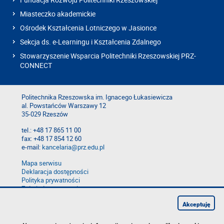
Miasteczko akademickie
Ośrodek Kształcenia Lotniczego w Jasionce
Sekcja ds. e-Learningu i Kształcenia Zdalnego
Stowarzyszenie Wsparcia Politechniki Rzeszowskiej PRZ-
CONNECT
Politechnika Rzeszowska im. Ignacego Łukasiewicza
al. Powstańców Warszawy 12
35-029 Rzeszów
tel.: +48 17 865 11 00
fax: +48 17 854 12 60
e-mail:
kancelaria@prz.edu.pl
Mapa serwisu
Deklaracja dostępności
Polityka prywatności
Zgłoś błąd na stronie
Zgłoś naruszenie
Akceptuję