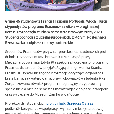
Grupa 45 studentów z Francji, Hiszpanii, Portugalii, Włoch i Turcji,
stypendystów programu Erasmus+ zawitała w progi naszej
uczelni i rozpoczęła studia w semestrze zimowym 2022/2023.
Studenci pochodzą z uczelni europejskich, z którymi Politechnika
Rzeszowska podpisała umowy partnerskie.
Studentów Erasmusów przywitali prorektor ds. studenckich prof.
dr hab. Grzegorz Ostasz, kierownik Działu Współpracy
Międzynarodowej mgr Edyta Ptaszek oraz koordynator programu
Erasmus ds. studentów przyjeżdżających mgr Monika Stanisz.
Erasmusi uzyskali niezbędne informacje dotyczące organizacji
kształcenia, zakwaterowania, praw i obowiązków studenta PRz.
Zorganizowano również program integracyjny przygotowany
specjalnie dla nich na semestr zimowy: wyjście do parku trampolin
oraz wycieczkę do Muzeum Zamku w Łańcucie.
Prorektor ds. studenckich
prof. dr hab. Grzegorz Ostasz
podkreślił korzyści ze współpracy i wymiany międzynarodowej,
ważną rolę, jaką pełni Erasmus+ na Politechnice Rzeszowskiej