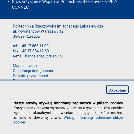
Stowarzyszenie Wsparcia Politechniki Rzeszowskiej PRZ-
CONNECT
Politechnika Rzeszowska im. Ignacego Łukasiewicza
al. Powstańców Warszawy 12
35-029 Rzeszów
tel.: +48 17 865 11 00
fax: +48 17 854 12 60
e-mail:
kancelaria@prz.edu.pl
Mapa serwisu
Deklaracja dostępności
Polityka prywatności
Zgłoś błąd na stronie
Zgłoś naruszenie
Akceptuję
Nasze serwisy używają informacji zapisanych w plikach cookies
.
Korzystając z serwisu wyrażasz zgodę na używanie plików cookies
zgodnie z aktualnymi ustawieniami przeglądarki, które możesz
zmienić w dowolnej chwili.
Więcej informacji odnośnie plików
cookies
.