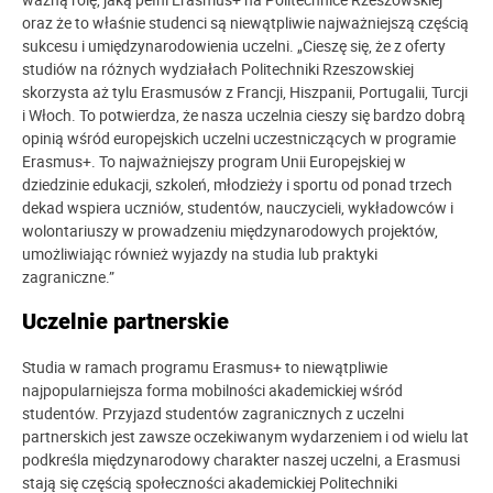
oraz że to właśnie studenci są niewątpliwie najważniejszą częścią
sukcesu i umiędzynarodowienia uczelni. „Cieszę się, że z oferty
studiów na różnych wydziałach Politechniki Rzeszowskiej
skorzysta aż tylu Erasmusów z Francji, Hiszpanii, Portugalii, Turcji
i Włoch. To potwierdza, że nasza uczelnia cieszy się bardzo dobrą
opinią wśród europejskich uczelni uczestniczących w programie
Erasmus+. To najważniejszy program Unii Europejskiej w
dziedzinie edukacji, szkoleń, młodzieży i sportu od ponad trzech
dekad wspiera uczniów, studentów, nauczycieli, wykładowców i
wolontariuszy w prowadzeniu międzynarodowych projektów,
umożliwiając również wyjazdy na studia lub praktyki
zagraniczne.”
Uczelnie partnerskie
Studia w ramach programu Erasmus+ to niewątpliwie
najpopularniejsza forma mobilności akademickiej wśród
studentów. Przyjazd studentów zagranicznych z uczelni
partnerskich jest zawsze oczekiwanym wydarzeniem i od wielu lat
podkreśla międzynarodowy charakter naszej uczelni, a Erasmusi
stają się częścią społeczności akademickiej Politechniki