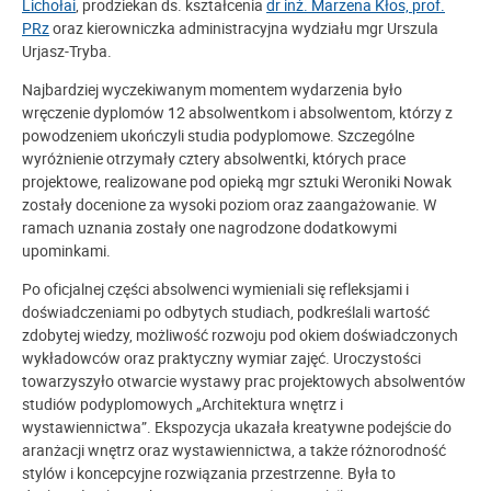
Lichołai
, prodziekan ds. kształcenia
dr inż. Marzena Kłos, prof.
PRz
oraz kierowniczka administracyjna wydziału mgr Urszula
Urjasz-Tryba.
Najbardziej wyczekiwanym momentem wydarzenia było
wręczenie dyplomów 12 absolwentkom i absolwentom, którzy z
powodzeniem ukończyli studia podyplomowe. Szczególne
wyróżnienie otrzymały cztery absolwentki, których prace
projektowe, realizowane pod opieką mgr sztuki Weroniki Nowak
zostały docenione za wysoki poziom oraz zaangażowanie. W
ramach uznania zostały one nagrodzone dodatkowymi
upominkami.
Po oficjalnej części absolwenci wymieniali się refleksjami i
doświadczeniami po odbytych studiach, podkreślali wartość
zdobytej wiedzy, możliwość rozwoju pod okiem doświadczonych
wykładowców oraz praktyczny wymiar zajęć. Uroczystości
towarzyszyło otwarcie wystawy prac projektowych absolwentów
studiów podyplomowych „Architektura wnętrz i
wystawiennictwa”. Ekspozycja ukazała kreatywne podejście do
aranżacji wnętrz oraz wystawiennictwa, a także różnorodność
stylów i koncepcyjne rozwiązania przestrzenne. Była to