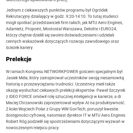
Jednym z ciekawszych punktów programu był Ogródek
Rekrutacyjny działający w godz. 9:20-14:10. To tutaj studenci
mogli spotkać przedstawicieli firm takich, jak MTU Aero Engines,
Adamietz, Propoint, Mostostal Warszawa, Deloitte i EURO24,
którzy chętnie dzielili się swoimi doświadczeniami i udzielali
cennych wskazówek dotyczących rozwoju zawodowego oraz
ścieżek kariery.
Prelekcje
W ramach Kongresu NETWORKPOWER gościem specjalnym był
Jasiek Mela, który zainspirował uczestników swoją niesamowitą
historią o przezwyciężaniu trudności. Uczestnicy mieli także
okazję wysłuchać ciekawych prelekcji ekspertów. Paweł Szczyrek
z IDEO FORCE omówił rolę sztucznej inteligencji w karierze, a dr
Maciej Chrzanowski zaprezentował wpływ AI na produktywność.
Z kolei Wojciech Polar z Grupy WW GovTech, poruszył kwestie
dostępności cyfrowej, natomiast dyrektor IT w MTU Aero Engines
Robert Róg podzielił się spostrzeżeniami dotyczącymi wyzwań w
nowoczesnym miejscu pracy.