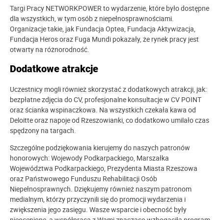
Targi Pracy NETWORKPOWER to wydarzenie, które było dostępne
dla wszystkich, w tym osób z niepełnosprawnościami.
Organizacje takie, jak Fundacja Optea, Fundacja Aktywizacja,
Fundacja Heros oraz Fuga Mundi pokazały, że rynek pracy jest
otwarty na różnorodność.
Dodatkowe atrakcje
Uczestnicy mogli również skorzystać z dodatkowych atrakcji, jak:
bezpłatne zdjęcia do CV, profesjonalne konsultacje w CV POINT
oraz ścianka wspinaczkowa. Na wszystkich czekała kawa od
Deloitte oraz napoje od Rzeszowianki, co dodatkowo umilało czas
spędzony na targach.
Szczególne podziękowania kierujemy do naszych patronów
honorowych: Wojewody Podkarpackiego, Marszałka
Województwa Podkarpackiego, Prezydenta Miasta Rzeszowa
oraz Państwowego Funduszu Rehabilitacji Osób
Niepełnosprawnych. Dziękujemy również naszym patronom
medialnym, którzy przyczynili się do promocji wydarzenia i
zwiększenia jego zasięgu. Wasze wsparcie i obecność były
nieocenione, a współpraca z Wami znacząco wzbogaciła program