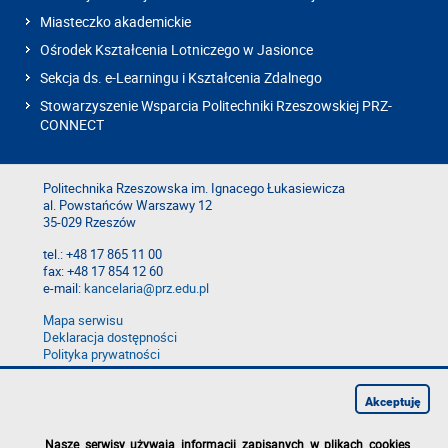
Miasteczko akademickie
Ośrodek Kształcenia Lotniczego w Jasionce
Sekcja ds. e-Learningu i Kształcenia Zdalnego
Stowarzyszenie Wsparcia Politechniki Rzeszowskiej PRZ-
CONNECT
Politechnika Rzeszowska im. Ignacego Łukasiewicza
al. Powstańców Warszawy 12
35-029 Rzeszów
tel.: +48 17 865 11 00
fax: +48 17 854 12 60
e-mail:
kancelaria@prz.edu.pl
Mapa serwisu
Deklaracja dostępności
Polityka prywatności
Zgłoś błąd na stronie
Zgłoś naruszenie
Akceptuję
Nasze serwisy używają informacji zapisanych w plikach cookies
.