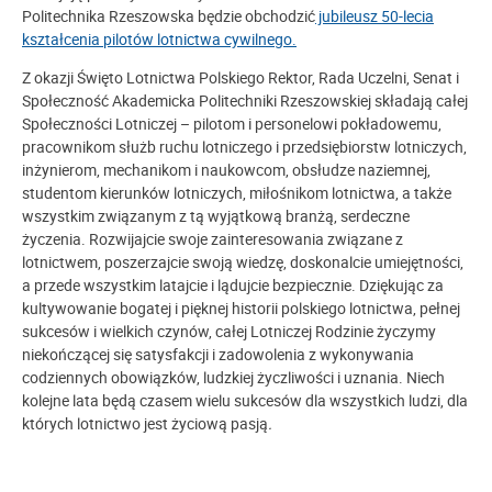
Politechnika Rzeszowska będzie obchodzić
jubileusz 50-lecia
kształcenia pilotów lotnictwa cywilnego.
Z okazji Święto Lotnictwa Polskiego Rektor, Rada Uczelni, Senat i
Społeczność Akademicka Politechniki Rzeszowskiej składają całej
Społeczności Lotniczej – pilotom i personelowi pokładowemu,
pracownikom służb ruchu lotniczego i przedsiębiorstw lotniczych,
inżynierom, mechanikom i naukowcom, obsłudze naziemnej,
studentom kierunków lotniczych, miłośnikom lotnictwa, a także
wszystkim związanym z tą wyjątkową branżą, serdeczne
życzenia. Rozwijajcie swoje zainteresowania związane z
lotnictwem, poszerzajcie swoją wiedzę, doskonalcie umiejętności,
a przede wszystkim latajcie i lądujcie bezpiecznie. Dziękując za
kultywowanie bogatej i pięknej historii polskiego lotnictwa, pełnej
sukcesów i wielkich czynów, całej Lotniczej Rodzinie życzymy
niekończącej się satysfakcji i zadowolenia z wykonywania
codziennych obowiązków, ludzkiej życzliwości i uznania. Niech
kolejne lata będą czasem wielu sukcesów dla wszystkich ludzi, dla
których lotnictwo jest życiową pasją
.