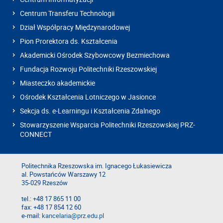
Centrum Transferu Technologii
Dział Współpracy Międzynarodowej
Pion Prorektora ds. Kształcenia
Akademicki Ośrodek Szybowcowy Bezmiechowa
Fundacja Rozwoju Politechniki Rzeszowskiej
Miasteczko akademickie
Ośrodek Kształcenia Lotniczego w Jasionce
Sekcja ds. e-Learningu i Kształcenia Zdalnego
Stowarzyszenie Wsparcia Politechniki Rzeszowskiej PRZ-
CONNECT
Politechnika Rzeszowska im. Ignacego Łukasiewicza
al. Powstańców Warszawy 12
35-029 Rzeszów
tel.: +48 17 865 11 00
fax: +48 17 854 12 60
e-mail:
kancelaria@prz.edu.pl