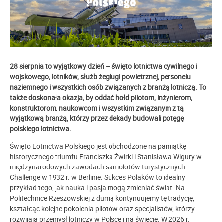
28 sierpnia to wyjątkowy dzień – święto lotnictwa cywilnego i
wojskowego, lotników, służb żeglugi powietrznej, personelu
naziemnego i wszystkich osób związanych z branżą lotniczą. To
także doskonała okazja,
by oddać hołd pilotom, inżynierom,
konstruktorom, naukowcom i wszystkim związanym z tą
wyjątkową branżą, którzy przez dekady budowali potęgę
polskiego lotnictwa.
Święto Lotnictwa Polskiego jest obchodzone na pamiątkę
historycznego triumfu Franciszka Żwirki i Stanisława Wigury w
międzynarodowych zawodach samolotów turystycznych
Challenge w 1932 r. w Berlinie. Sukces Polaków to idealny
przykład tego, jak nauka i pasja mogą zmieniać świat. Na
Politechnice Rzeszowskiej z dumą kontynuujemy tę tradycję,
kształcąc kolejne pokolenia pilotów oraz specjalistów, którzy
rozwijają przemysł lotniczy w Polsce i na świecie. W 2026 r.