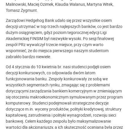
Malinowski, Maciej Ozimek, Klaudia Walanus, Martyna Witek,
Tomasz Zygmunt.
Zarządowi Hedgehog Bank udało się przez wszystkie osiem
decyzji utrzymać w top trzech najlepszych banków, co jest bardzo
dużym osiągnięciem, gdyż poziom tegorocznej edycji Ligi
Akademickiej FINSIM był niezwykle wysoki. Po sesji finałowej
zespół PRz wywalczył trzecie miejsce, przy czym warto
wspomnieć, że do miejsca pierwszego naszym studentom
zabrakło bardzo niewiele.
Od 4 stycznia do 10 kwietnia br. nasi studenci podjęli osiem
decyzji konkursowych, co odpowiada dwóm latom
funkcjonowania banku. Zespoły konkurowały ze sobą we
wszystkich segmentach rynku, zmagając się z problemami
dotyczącymi zarządzania bankiem komercyjnym w zmieniającym
się otoczeniu makroekonomicznym symulowanym przez program
komputerowy. Studenci podejmowali strategiczne decyzje
dotyczące m.in. wyceny produktów, polityki kredytowej, struktury
kapitałowej, zatrudnienia i polityki wynagrodzeń, rozwoju sieci
bankowej. Celem każdego zespołu było maksymalizowanie
wartości dla akcjonariuszy, a ich skuteczność oceniana była przez