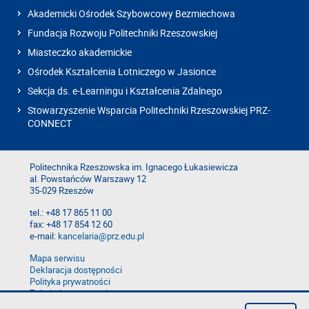
Akademicki Ośrodek Szybowcowy Bezmiechowa
Fundacja Rozwoju Politechniki Rzeszowskiej
Miasteczko akademickie
Ośrodek Kształcenia Lotniczego w Jasionce
Sekcja ds. e-Learningu i Kształcenia Zdalnego
Stowarzyszenie Wsparcia Politechniki Rzeszowskiej PRZ-
CONNECT
Politechnika Rzeszowska im. Ignacego Łukasiewicza
al. Powstańców Warszawy 12
35-029 Rzeszów
tel.: +48 17 865 11 00
fax: +48 17 854 12 60
e-mail:
kancelaria@prz.edu.pl
Mapa serwisu
Deklaracja dostępności
Polityka prywatności
Zgłoś błąd na stronie
Zgłoś naruszenie