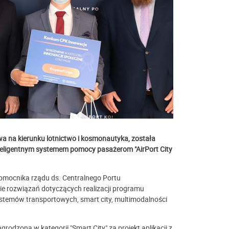
a na kierunku lotnictwo i kosmonautyka, została
inteligentnym systemem pomocy pasażerom "AirPort City
nomocnika rządu ds. Centralnego Portu
e rozwiązań dotyczących realizacji programu
ystemów transportowych, smart city, multimodalności
rodzona w kategorii "Smart City" za projekt aplikacji z