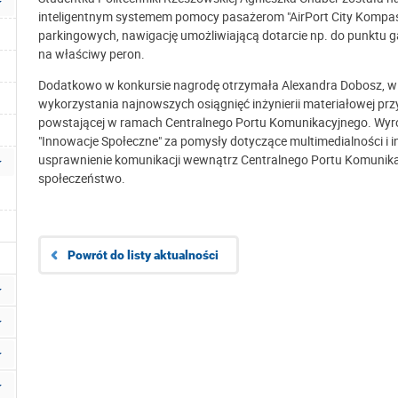
inteligentnym systemem pomocy pasażerom "AirPort City Kompass
parkingowych, nawigację umożliwiającą dotarcie np. do punktu 
na właściwy peron.
Dodatkowo w konkursie nagrodę otrzymała Alexandra Dobosz, w k
wykorzystania najnowszych osiągnięć inżynierii materiałowej przy
powstającej w ramach Centralnego Portu Komunikacyjnego. Wyróż
"Innowacje Społeczne" za pomysły dotyczące multimedialności i
usprawnienie komunikacji wewnątrz Centralnego Portu Komunika
społeczeństwo.
Powrót do listy aktualności