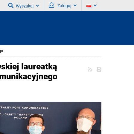
Zaloguj
Wyszukaj
go
skiej laureatką
omunikacyjnego