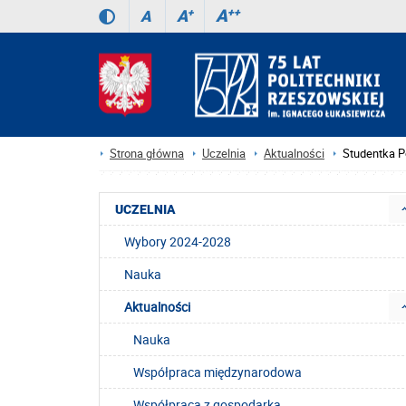
A
++
A
+
A
Strona główna
Uczelnia
Aktualności
Studentka P
UCZELNIA
Wybory 2024-2028
Nauka
Aktualności
Nauka
Współpraca międzynarodowa
Współpraca z gospodarką