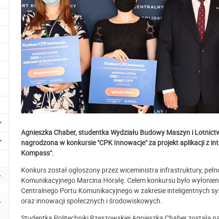
Agnieszka Chaber, studentka Wydziału Budowy Maszyn i Lotnictw
nagrodzona w konkursie "CPK Innowacje" za projekt aplikacji z 
Kompass".
Konkurs został ogłoszony przez wiceministra infrastruktury, peł
Komunikacyjnego Marcina Horałę. Celem konkursu było wyłonieni
Centralnego Portu Komunikacyjnego w zakresie inteligentnych s
oraz innowacji społecznych i środowiskowych.
Studentka Politechniki Rzeszowskiej Agnieszka Chaber została nag