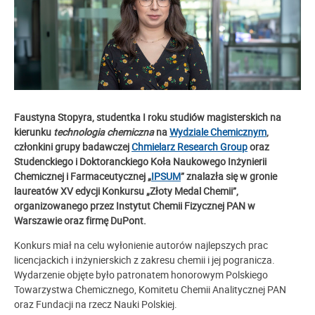
Faustyna Stopyra, studentka I roku studiów magisterskich na
kierunku
technologia chemiczna
na
Wydziale Chemicznym
,
członkini grupy badawczej
Chmielarz Research Group
oraz
Studenckiego i Doktoranckiego Koła Naukowego Inżynierii
Chemicznej i Farmaceutycznej „
IPSUM
” znalazła się w gronie
laureatów XV edycji Konkursu „Złoty Medal Chemii”,
organizowanego przez Instytut Chemii Fizycznej PAN w
Warszawie oraz firmę DuPont.
Konkurs miał na celu wyłonienie autorów najlepszych prac
licencjackich i inżynierskich z zakresu chemii i jej pogranicza.
Wydarzenie objęte było patronatem honorowym Polskiego
Towarzystwa Chemicznego, Komitetu Chemii Analitycznej PAN
oraz Fundacji na rzecz Nauki Polskiej.