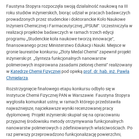
Faustyna Stopyra rozpoczęła swoją działalność naukową na III
roku studiów inżynierskich, biorąc udział w pracach badawczych
prowadzonych przez studenckie i doktoranckie Koło Naukowe
Inżynierii Chemicznej i Farmaceutycznej „IPSUM”. Uczestniczyła w
realizacji projektów badawczych w ramach trzech edycji
programu „Studenckie koła naukowe tworzą innowacje”,
finansowanego przez Ministerstwo Edukacji i Nauki. Miejsce w
gronie laureatów konkursu „Złoty Medal Chemii” zapewnił projekt
inżynierski pt. „Synteza funkcjonalnych nanowarstw
polimerowych inspirowana zasadami zielonej chemii” realizowany
w
Katedrze Chemii Fizycznej
pod opieką
prof. dr. hab. inż. Pawła
Chmielarza
.
Rozstrzygnięcie finałowego etapu konkursu odbyło się w
Instytucie Chemii Fizycznej PAN w Warszawie. Faustyna Stopyra
wygłosiła komunikat ustny, w ramach którego przedstawiła
najważniejsze, najciekawsze wyniki recenzowanej pracy
dyplomowej. Projekt inżynierski skupiał się na opracowaniu
przyjaznej środowisku metody otrzymywania funkcjonalnych
nanowarstw polimerowych o zdefiniowanych właściwościach. Po
raz pierwszy przeprowadzono funkcjonalizację powierzchni,