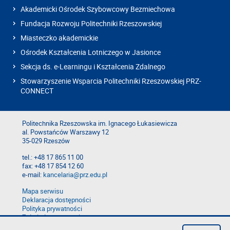
Akademicki Ośrodek Szybowcowy Bezmiechowa
Fundacja Rozwoju Politechniki Rzeszowskiej
Miasteczko akademickie
Ośrodek Kształcenia Lotniczego w Jasionce
Sekcja ds. e-Learningu i Kształcenia Zdalnego
Stowarzyszenie Wsparcia Politechniki Rzeszowskiej PRZ-
CONNECT
Politechnika Rzeszowska im. Ignacego Łukasiewicza
al. Powstańców Warszawy 12
35-029 Rzeszów
tel.: +48 17 865 11 00
fax: +48 17 854 12 60
e-mail:
kancelaria@prz.edu.pl
Mapa serwisu
Deklaracja dostępności
Polityka prywatności
Zgłoś błąd na stronie
Zgłoś naruszenie