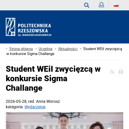
Zaloguj
Wyszukaj
Strona główna
Uczelnia
Aktualności
Student WEiI zwycięzcą
w konkursie Sigma Challange
Student WEiI zwycięzcą w
konkursie Sigma
Challange
2026-05-28
, red.
Anna Worosz
kategoria:
Wydarzenia