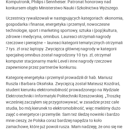
Komputronik, Philips i Sennheiser. Patronat honorowy nad
konkursem objęło Ministerstwo Nauki i Szkolnictwa Wyższego.
Uczestnicy rywalizowali w następujących kategoriach: ekonomia,
gospodarka i finanse, energetyka i przemysł, nowoczesne
technologie, sport i marketing sportowy, sztuka i (pop)kultura,
zdrowie i medycyna, omnibus. Laureaci otrzymali nagrody
rzeczowe i pieniężne – laureaci kategorii tematycznych otrzymali
7 tys. zł oraz laptopy. Zwycięzca głównej nagrody w kategorii
specjalnej omnibus został nagrodzony 10 tys. zł, otrzymał
komputer stacjonarny marki Level i inne nagrody rzeczowe
zapewnione przez partnerów konkursu.
Kategorię energetyka i przemysł prowadzili dr hab. Mariusz
Ruszla i Barbara Oksińska. Zwycięzcą został Mateusz Kozdraś,
student kierunku elektromobilność prowadzonego na Wydziale
Elektrotechniki i Informatyki Politechniki Rzeszowskiej. „Troszkę
wcześniej zacząłem się przygotowywać, w zasadzie przez całe
studia, bo mój kierunek to elektromobilność, więc mieliśmy dużo
zajęć o energetyce i przemyśle. Sam też śledzę nowinki i bardzo
mnie cieszy, że Polska coraz bardziej napędza to koło
zamachowe, które już powoli rusza. Mam nadzieję, że ono się nie