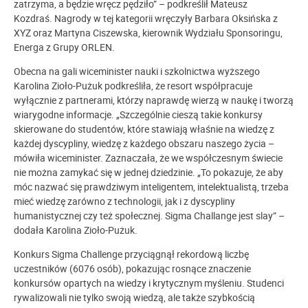
zatrzyma, a będzie wręcz pędziło” – podkreślił Mateusz
Kozdraś. N
agrody w tej kategorii wręczyły Barbara Oksińska z
XYZ oraz Martyna Ciszewska, kierownik Wydziału Sponsoringu,
Energa z Grupy ORLEN.
Obecna na gali wiceminister nauki i szkolnictwa wyższego
Karolina Zioło-Pużuk podkreśliła, że resort współpracuje
wyłącznie z partnerami, którzy naprawdę wierzą w naukę i tworzą
wiarygodne informacje. „Szczególnie cieszą takie konkursy
skierowane do studentów, które stawiają właśnie na wiedzę z
każdej dyscypliny, wiedzę z każdego obszaru naszego życia –
mówiła wiceminister. Zaznaczała, że we współczesnym świecie
nie można zamykać się w jednej dziedzinie. „To pokazuje, że aby
móc nazwać się prawdziwym inteligentem, intelektualistą, trzeba
mieć wiedzę zarówno z technologii, jak i z dyscypliny
humanistycznej czy też społecznej. Sigma Challange jest slay” –
dodała Karolina Zioło-Pużuk.
Konkurs Sigma Challenge przyciągnął rekordową liczbę
uczestników (6076 osób), pokazując rosnące znaczenie
konkursów opartych na wiedzy i krytycznym myśleniu. Studenci
rywalizowali nie tylko swoją wiedzą, ale także szybkością