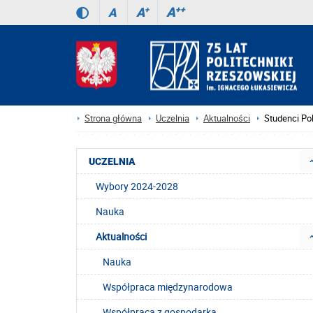
A
++
A
+
A
Strona główna
Uczelnia
Aktualności
Studenci Po
UCZELNIA
Wybory 2024-2028
Nauka
Aktualności
Nauka
Współpraca międzynarodowa
Współpraca z gospodarką