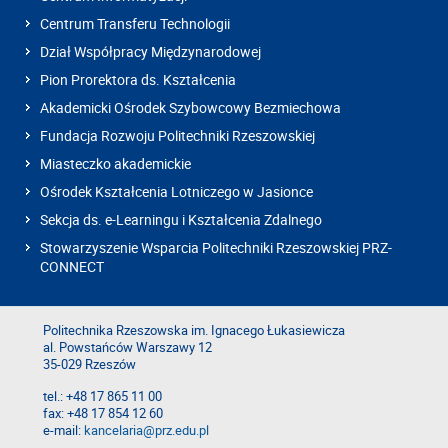
Centrum Transferu Technologii
Dział Współpracy Międzynarodowej
Pion Prorektora ds. Kształcenia
Akademicki Ośrodek Szybowcowy Bezmiechowa
Fundacja Rozwoju Politechniki Rzeszowskiej
Miasteczko akademickie
Ośrodek Kształcenia Lotniczego w Jasionce
Sekcja ds. e-Learningu i Kształcenia Zdalnego
Stowarzyszenie Wsparcia Politechniki Rzeszowskiej PRZ-
CONNECT
Politechnika Rzeszowska im. Ignacego Łukasiewicza
al. Powstańców Warszawy 12
35-029 Rzeszów
tel.: +48 17 865 11 00
fax: +48 17 854 12 60
e-mail:
kancelaria@prz.edu.pl