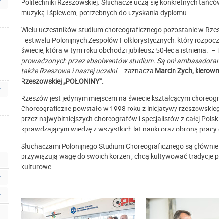
Politechniki Rzeszowskiej. Słuchacze uczą się konkretnych tań
muzyką i śpiewem, potrzebnych do uzyskania dyplomu.
Wielu uczestników studium choreograficznego pozostanie w Rze
Festiwalu Polonijnych Zespołów Folklorystycznych, który rozpoczn
świecie, która w tym roku obchodzi jubileusz 50-lecia istnienia. –
prowadzonych przez absolwentów studium. Są oni ambasadorami nie
także Rzeszowa i naszej uczelni
– zaznacza
Marcin Zych, kierowni
Rzeszowskiej „POŁONINY”.
Rzeszów jest jedynym miejscem na świecie kształcącym choreog
Choreograficzne powstało w 1998 roku z inicjatywy rzeszowskieg
przez najwybitniejszych choreografów i specjalistów z całej Pols
sprawdzającym wiedzę z wszystkich lat nauki oraz obroną pracy
Słuchaczami Polonijnego Studium Choreograficznego są głównie m
przywiązują wagę do swoich korzeni, chcą kultywować tradycje p
kulturowe.