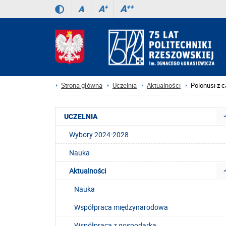
A
++
A
+
A
Strona główna
Uczelnia
Aktualności
Polonusi z c
UCZELNIA
Wybory 2024-2028
Nauka
Aktualności
Nauka
Współpraca międzynarodowa
Współpraca z gospodarką