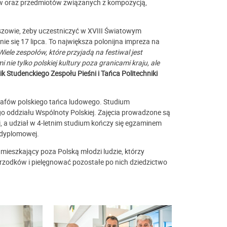
ców oraz przedmiotów związanych z kompozycją,
szowie, żeby uczestniczyć w XVIII Światowym
ie się 17 lipca. To największa polonijna impreza na
Wiele zespołów, które przyjadą na festiwal jest
 tylko polskiej kultury poza granicami kraju, ale
k Studenckiego Zespołu Pieśni i Tańca Politechniki
rafów polskiego tańca ludowego. Studium
o oddziału Wspólnoty Polskiej. Zajęcia prowadzone są
ki, a udział w 4-letnim studium kończy się egzaminem
 dyplomowej.
ieszkający poza Polską młodzi ludzie, którzy
rzodków i pielęgnować pozostałe po nich dziedzictwo