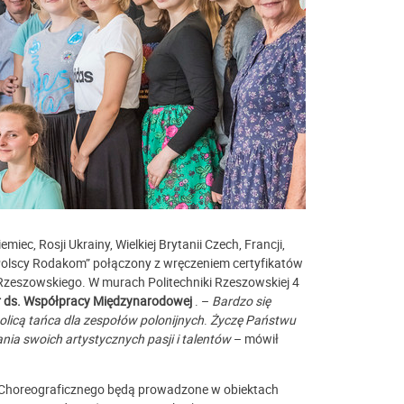
miec, Rosji Ukrainy, Wielkiej Brytanii Czech, Francji,
 Polscy Rodakom” połączony z wręczeniem certyfikatów
 Rzeszowskiego.
W murach Politechniki Rzeszowskiej 4
or ds. Współpracy Międzynarodowej
. –
Bardzo się
tolicą tańca dla zespołów polonijnych
.
Życzę Państwu
nia swoich artystycznych pasji i talentów
– mówił
um Choreograficznego będą prowadzone w obiektach