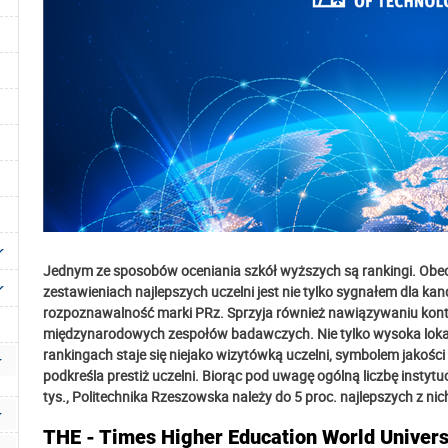
Jednym ze sposobów oceniania szkół wyższych są rankingi. Obec
zestawieniach najlepszych uczelni jest nie tylko sygnałem dla ka
rozpoznawalność marki PRz. Sprzyja również nawiązywaniu ko
międzynarodowych zespołów badawczych. Nie tylko wysoka loka
rankingach staje się niejako wizytówką uczelni, symbolem jakośc
podkreśla prestiż uczelni. Biorąc pod uwagę ogólną liczbę instytu
tys., Politechnika Rzeszowska należy do 5 proc. najlepszych z nic
THE - Times Higher Education World Univer