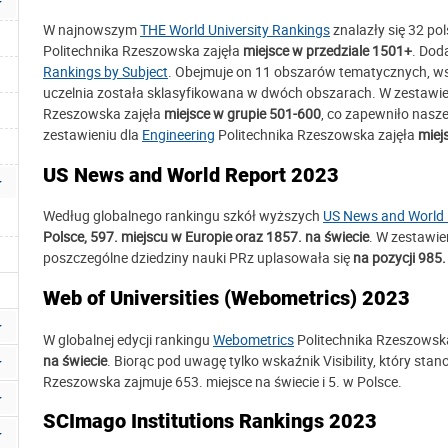
W najnowszym
THE World University Rankings
znalazły się 32 pol
Politechnika Rzeszowska zajęła
miejsce w przedziale 1501+
. Dod
Rankings by Subject
. Obejmuje on 11 obszarów tematycznych, ws
uczelnia została sklasyfikowana w dwóch obszarach. W zestawie
Rzeszowska zajęła
miejsce w grupie 501-600
, co zapewniło nasze
zestawieniu dla
Engineering
Politechnika Rzeszowska zajęła
miej
US News and World Report 2023
Według globalnego rankingu szkół wyższych
US News and World 
Polsce, 597. miejscu w Europie oraz 1857. na świecie
. W zestawi
poszczególne dziedziny nauki PRz uplasowała się
na pozycji 985
Web of Universities (Webometrics) 2023
W globalnej edycji rankingu
Webometrics
Politechnika Rzeszowsk
na świecie
. Biorąc pod uwagę tylko wskaźnik Visibility, który st
Rzeszowska zajmuje 653. miejsce na świecie i 5. w Polsce.
SCImago Institutions Rankings 2023