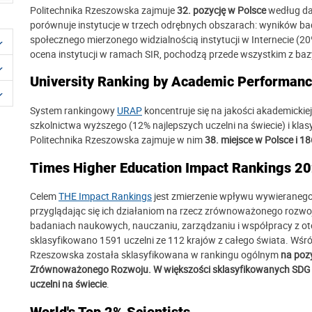
Politechnika Rzeszowska zajmuje
32. pozycję w Polsce
według d
porównuje instytucje w trzech odrębnych obszarach: wyników ba
społecznego mierzonego widzialnością instytucji w Internecie (2
ocena instytucji w ramach SIR, pochodzą przede wszystkim z ba
University Ranking by Academic Performan
System rankingowy
URAP
koncentruje się na jakości akademicki
szkolnictwa wyższego (12% najlepszych uczelni na świecie) i klas
Politechnika Rzeszowska zajmuje w nim
38. miejsce w Polsce i 18
Times Higher Education Impact Rankings 2
Celem
THE Impact Rankings
jest zmierzenie wpływu wywieranego 
przyglądając się ich działaniom na rzecz zrównoważonego rozwo
badaniach naukowych, nauczaniu, zarządzaniu i współpracy z oto
sklasyfikowano 1591 uczelni ze 112 krajów z całego świata. Wśród 
Rzeszowska została sklasyfikowana w rankingu ogólnym
na poz
Zrównoważonego Rozwoju. W większości sklasyfikowanych SDG na
uczelni na świecie
.