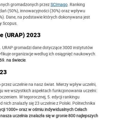
anych gromadzonych przez
SCImago
. Ranking
dań (50%), innowacyjności (30%) oraz wpływu
0%). Dane, na podstawie których dokonywana jest
zy Scopus.
ce (URAP) 2023
ej. URAP gromadzi dane dotyczące 3000 instytutów
yfikuje organizacje według ich osiągnięć naukowych.
69. na świecie
.
023
przez uczelnie na nasz świat. Mierzy wpływ uczelni,
ju we wszystkich aspektach funkcjonowania uczelni:
czeniem. W tegorocznej, 5. edycji rankingu
nich znalazły się 23 uczelnie z Polski. Politechnika
ycji 1000+
oraz w ośmiu indywidualnych Celach
sza uczelnia znalazła się w gronie 800 najlepszych