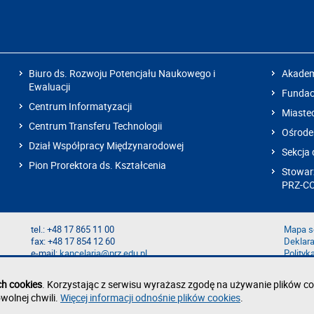
Biuro ds. Rozwoju Potencjału Naukowego i
Akadem
Ewaluacji
Fundacj
Centrum Informatyzacji
Miaste
Centrum Transferu Technologii
Ośrode
Dział Współpracy Międzynarodowej
Sekcja 
Pion Prorektora ds. Kształcenia
Stowarz
PRZ-C
tel.: +48 17 865 11 00
Mapa s
fax: +48 17 854 12 60
Deklara
e-mail:
kancelaria@prz.edu.pl
Polityk
Zgłoś b
Zgłoś n
ch cookies
. Korzystając z serwisu wyrażasz zgodę na używanie plików co
wolnej chwili.
Więcej informacji odnośnie plików cookies
.