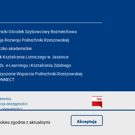
icki Ośrodek Szybowcowy Bezmiechowa
a Rozwoju Politechniki Rzeszowskiej
czko akademickie
k Kształcenia Lotniczego w Jasionce
ds. e-Learningu i Kształcenia Zdalnego
yszenie Wsparcia Politechniki Rzeszowskiej
ONNECT
erwisu
cja dostępności
a prywatności
łąd na stronie
aruszenie
Akceptuję
okies zgodnie z aktualnymi