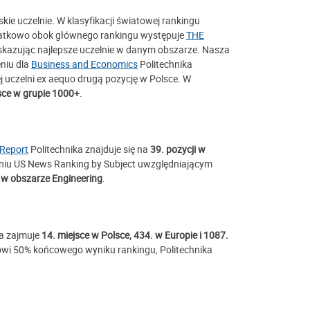
skie uczelnie. W klasyfikacji światowej rankingu
atkowo obok głównego rankingu występuje
THE
kazując najlepsze uczelnie w danym obszarze. Nasza
niu dla
Business and Economics
Politechnika
j uczelni ex aequo drugą pozycję w Polsce. W
sce w grupie 1000+
.
Report
Politechnika znajduje się na
39. pozycji w
eniu US News Ranking by Subject uwzględniającym
. w obszarze Engineering
.
a zajmuje
14. miejsce w Polsce, 434. w Europie i 1087.
anowi 50% końcowego wyniku rankingu, Politechnika