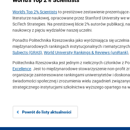
World's Top 2% Scientists
World's Top 2% Scientists
to prestiżowe zestawienie prezentujące 
literaturze naukowej, opracowane przez Stanford University we
SciTech Strategies. Na prestiżowej liście 2% autorów publikacji, na 
naukowcy z pięciu wydziałów naszej uczelni.
Ponadto Politechnika Rzeszowska jako wyróżniająca się uczelni
międzynarodowych rankingach instytucjonalnych i tematycznych, 
Subjects (GRAS)
,
World University Rankings & Reviews (uniRank)
,
Politechnika Rzeszowska jest jednym z nielicznych członków z Po
Excellence
. Jest to międzynarodowe stowarzyszenie non-profit zr
organizacje zainteresowane rankingami uniwersytetów i doskona
świadomości społecznej i zrozumienia wielu zagadnień związany
strategicznego instytucjami szkolnictwa wyższego opartego na
Powrót do listy aktualności