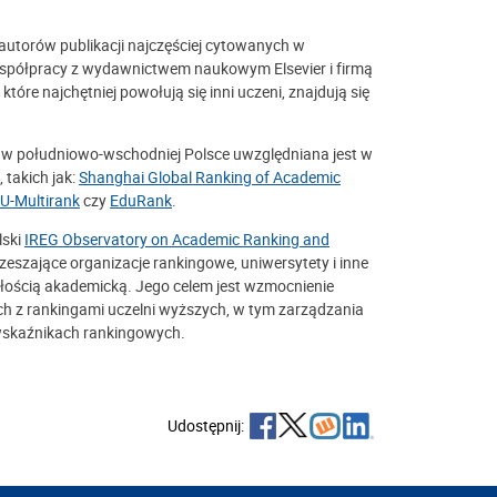
autorów publikacji najczęściej cytowanych w
 współpracy z wydawnictwem naukowym Elsevier i firmą
które najchętniej powołują się inni uczeni, znajdują się
a w południowo-wschodniej Polsce uwzględniana jest w
takich jak:
Shanghai Global Ranking of Academic
U-Multirank
czy
EduRank
.
lski
IREG Observatory on Academic Ranking and
zeszające organizacje rankingowe, uniwersytety i inne
łością akademicką. Jego celem jest wzmocnienie
ch z rankingami uczelni wyższych, w tym zarządzania
 wskaźnikach rankingowych.
Udostępnij: