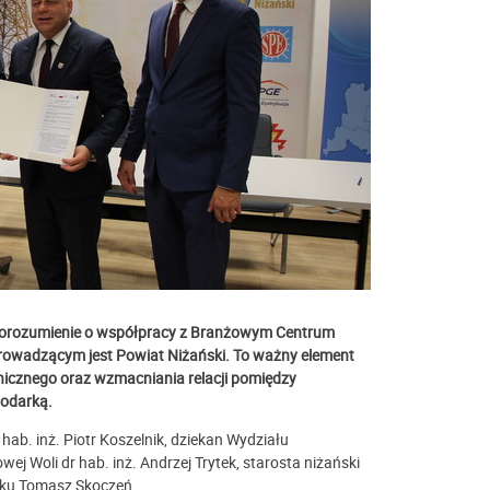
 porozumienie o współpracy z Branżowym Centrum
prowadzącym jest Powiat Niżański.
To ważny element
nicznego oraz wzmacniania relacji pomiędzy
podarką.
 hab. inż. Piotr Koszelnik, dziekan Wydziału
j Woli dr hab. inż. Andrzej Trytek, starosta niżański
isku Tomasz Skoczeń.