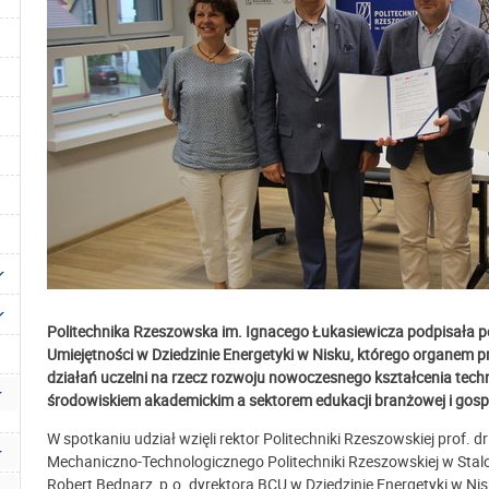
Politechnika Rzeszowska im. Ignacego Łukasiewicza podpisała
Umiejętności w Dziedzinie Energetyki w Nisku, którego organem 
działań uczelni na rzecz rozwoju nowoczesnego kształcenia tech
środowiskiem akademickim a sektorem edukacji branżowej i gos
W spotkaniu udział wzięli rektor Politechniki Rzeszowskiej prof. dr
Mechaniczno-Technologicznego Politechniki Rzeszowskiej w Stalowe
Robert Bednarz, p.o. dyrektora BCU w Dziedzinie Energetyki w N