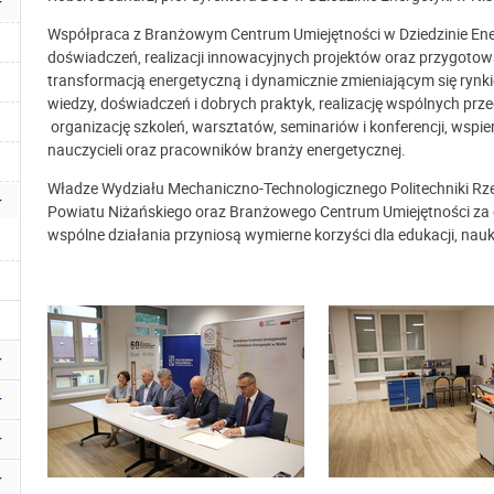
Współpraca z Branżowym Centrum Umiejętności w Dziedzinie En
doświadczeń, realizacji innowacyjnych projektów oraz przygoto
transformacją energetyczną i dynamicznie zmieniającym się rynk
wiedzy, doświadczeń i dobrych praktyk, realizację wspólnych p
organizację szkoleń, warsztatów, seminariów i konferencji, wspi
nauczycieli oraz pracowników branży energetycznej.
Władze Wydziału Mechaniczno-Technologicznego Politechniki Rze
Powiatu Niżańskiego oraz Branżowego Centrum Umiejętności za o
wspólne działania przyniosą wymierne korzyści dla edukacji, nau