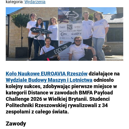
kategoria:
Wydarzenia
Koło Naukowe EUROAVIA Rzeszów
działające na
Wydziale Budowy Maszyn i Lotnictwa
odniosło
kolejny sukces, zdobywając pierwsze miejsce w
kategorii Distance w zawodach BMFA Payload
Challenge 2026 w Wielkiej Brytanii. Studenci
Politechniki Rzeszowskiej rywalizowali z 34
zespołami z całego świata.
Zawody