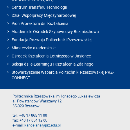
Centrum Transferu Technologii
Dział Współpracy Międzynarodowej
Pion Prorektora ds. Kształcenia
Akademicki Ośrodek Szybowcowy Bezmiechowa
Fundacja Rozwoju Politechniki Rzeszowskiej
Miasteczko akademickie
Ośrodek Kształcenia Lotniczego w Jasionce
Sekcja ds. e-Learningu i Kształcenia Zdalnego
Stowarzyszenie Wsparcia Politechniki Rzeszowskiej PRZ-
CONNECT
Politechnika Rzeszowska im. Ignacego Łukasiewicza
al. Powstańców Warszawy 12
35-029 Rzeszów
tel.: +48 17 865 11 00
fax: +48 17 854 12 60
e-mail:
kancelaria@prz.edu.pl