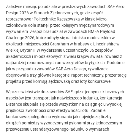
Zaledwie miesiąc po udziale w prestiżowych zawodach SAE Aero
Design 2026 w Stanach Zjednoczonych, gdzie zespół
reprezentował Politechnikę Rzeszowską w klasie Micro,
członkowie Koła stanęli przed kolejnym międzynarodowym
wyzwaniem. Zespół brał udział w zawodach BMFA Payload
Challenge 2026, które odbyły się na lotnisku modelarskim w
okolicach miejscowości Grantham w hrabstwie Lincolnshire w
Wielkiej Brytanii. W wydarzeniu uczestniczyło 35 zespołów
akademickich i młodzieżowych z wielu krajów świata, również z
najbardziej renomowanych uniwersytetów brytyjskich. Podobnie
jak w przypadku zawodów SAE Aero Design, rywalizacja
obejmowała trzy główne kategorie: raport techniczny, prezentację
projektu przed komisją sędziowską oraz loty konkursowe.
W przeciwieństwie do zawodów SAE, gdzie jednym z kluczowych
aspektów jest transport jak największego ładunku, konkurencja
Distance skupiała się przede wszystkim na osiągnięciu wysokiej
prędkości, zwrotności oraz efektywności lotu. Zadanie
konkursowe polegało na wykonaniu jak największej liczby
okrążeń pomiędzy wyznaczonymi pylonami przy jednoczesnym
przewożeniu ustandaryzowanego ładunku o wymiarach