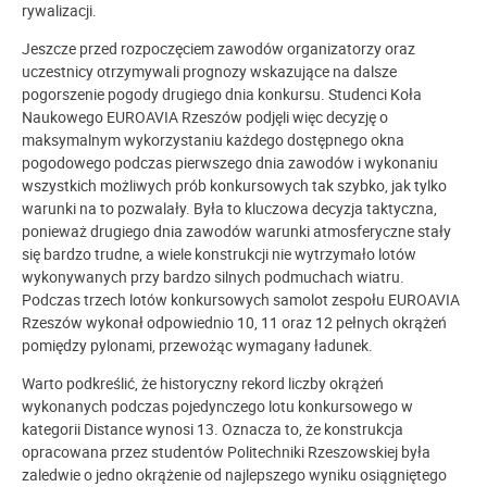
rywalizacji.
Jeszcze przed rozpoczęciem zawodów organizatorzy oraz
uczestnicy otrzymywali prognozy wskazujące na dalsze
pogorszenie pogody drugiego dnia konkursu. Studenci Koła
Naukowego EUROAVIA Rzeszów podjęli więc decyzję o
maksymalnym wykorzystaniu każdego dostępnego okna
pogodowego podczas pierwszego dnia zawodów i wykonaniu
wszystkich możliwych prób konkursowych tak szybko, jak tylko
warunki na to pozwalały. Była to kluczowa decyzja taktyczna,
ponieważ drugiego dnia zawodów warunki atmosferyczne stały
się bardzo trudne, a wiele konstrukcji nie wytrzymało lotów
wykonywanych przy bardzo silnych podmuchach wiatru.
Podczas trzech lotów konkursowych samolot zespołu EUROAVIA
Rzeszów wykonał odpowiednio 10, 11 oraz 12 pełnych okrążeń
pomiędzy pylonami, przewożąc wymagany ładunek.
Warto podkreślić, że historyczny rekord liczby okrążeń
wykonanych podczas pojedynczego lotu konkursowego w
kategorii Distance wynosi 13. Oznacza to, że konstrukcja
opracowana przez studentów Politechniki Rzeszowskiej była
zaledwie o jedno okrążenie od najlepszego wyniku osiągniętego