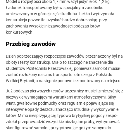
Model o rozpiętości około 1,7 mm ważył jedynie ok. 1,2 kg.
Ładunek transportowany był w specjalnym zasobniku
umieszczonym w górnej części kadłuba. Lekka i wytrzymała
konstrukcja pozwoliła uzyskać bardzo dobre osiągi przy
zachowaniu wysokiej niezawodności podczas lotów
konkursowych.
Przebieg zawodów
Dzień poprzedzający rozpoczęcie zawodów przeznaczony był na
obloty i testy konstrukcji. Miało to szczególne znaczenie dla
studentów Politechniki Rzeszowskiej, ponieważ samolot musiał
zostać rozłożony na czas transportu lotniczego z Polski do
Wielkiej Brytanii, a następnie ponownie zmontowany na miejscu.
Już podczas pierwszych testów uczestnicy musieli zmierzyć się z
niezwykle wymagającymi warunkami atmosferycznymi. Silny
wiatr, gwałtowne podmuchy oraz regularnie pojawiające się
intensywne opady deszczu znacząco utrudniały wykonywanie
lotów. Mimo niesprzyjającej, typowo brytyjskiej pogody zespół
zdołał przeprowadzić wszystkie niezbędne próby, wytrymować i
skonfigurować samolot, przygotowując go tym samym do