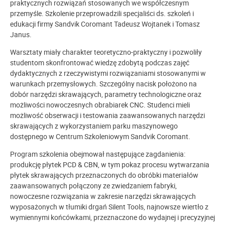
praktycznych rozwiązań stosowanych we współczesnym
przemyśle. Szkolenie przeprowadzili specjaliści ds. szkoleń i
edukacji firmy Sandvik Coromant Tadeusz Wojtanek i Tomasz
Janus.
Warsztaty miały charakter teoretyczno-praktyczny i pozwoliły
studentom skonfrontować wiedzę zdobytą podczas zajęć
dydaktycznych z rzeczywistymi rozwiązaniami stosowanymi w
warunkach przemysłowych. Szczególny nacisk położono na
dobór narzędzi skrawających, parametry technologiczne oraz
możliwości nowoczesnych obrabiarek CNC. Studenci mieli
możliwość obserwacji i testowania zaawansowanych narzędzi
skrawających z wykorzystaniem parku maszynowego
dostępnego w Centrum Szkoleniowym Sandvik Coromant.
Program szkolenia obejmował następujące zagdanienia:
produkcję płytek PCD & CBN, w tym pokaz procesu wytwarzania
płytek skrawających przeznaczonych do obróbki materiałów
zaawansowanych połączony ze zwiedzaniem fabryki,
nowoczesne rozwiązania w zakresie narzędzi skrawających
wyposażonych w tłumiki drgań Silent Tools, najnowsze wiertło z
wymiennymi końcówkami, przeznaczone do wydajnej i precyzyjnej