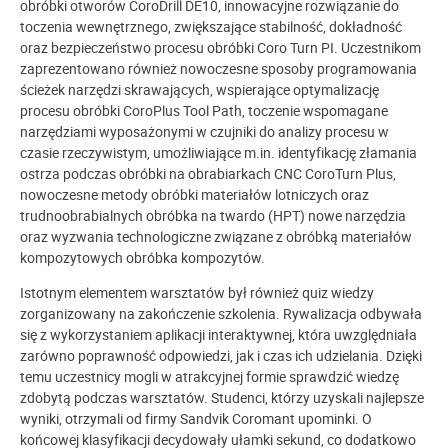
obróbki otworów CoroDrill DE10, innowacyjne rozwiązanie do
toczenia wewnętrznego, zwiększające stabilność, dokładność
oraz bezpieczeństwo procesu obróbki Coro Turn PI. Uczestnikom
zaprezentowano również nowoczesne sposoby programowania
ścieżek narzędzi skrawających, wspierające optymalizację
procesu obróbki CoroPlus Tool Path, toczenie wspomagane
narzędziami wyposażonymi w czujniki do analizy procesu w
czasie rzeczywistym, umożliwiające m.in. identyfikację złamania
ostrza podczas obróbki na obrabiarkach CNC CoroTurn Plus,
nowoczesne metody obróbki materiałów lotniczych oraz
trudnoobrabialnych obróbka na twardo (HPT) nowe narzędzia
oraz wyzwania technologiczne związane z obróbką materiałów
kompozytowych obróbka kompozytów.
Istotnym elementem warsztatów był również quiz wiedzy
zorganizowany na zakończenie szkolenia. Rywalizacja odbywała
się z wykorzystaniem aplikacji interaktywnej, która uwzględniała
zarówno poprawność odpowiedzi, jak i czas ich udzielania. Dzięki
temu uczestnicy mogli w atrakcyjnej formie sprawdzić wiedzę
zdobytą podczas warsztatów. Studenci, którzy uzyskali najlepsze
wyniki, otrzymali od firmy Sandvik Coromant upominki. O
końcowej klasyfikacji decydowały ułamki sekund, co dodatkowo