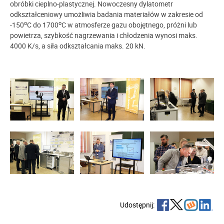
obróbki cieplno-plastycznej. Nowoczesny dylatometr
odkształceniowy umożliwia badania materiałów w zakresie od
o
o
-150
C do 1700
C w atmosferze gazu obojętnego, próżni lub
powietrza, szybkość nagrzewania i chłodzenia wynosi maks.
4000 K/s, a siła odkształcania
maks. 20 kN
.
Udostępnij: