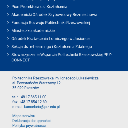
Pion Prorektora ds. Kształcenia
Akademicki Ośrodek Szybowcowy Bezmiechowa
Fundacja Rozwoju Politechniki Rzeszowskiej
Miasteczko akademickie
Ośrodek Kształcenia Lotniczego w Jasionce
Sekcja ds. e-Learningu i Kształcenia Zdalnego
Stowarzyszenie Wsparcia Politechniki Rzeszowskiej PRZ-
CONNECT
Politechnika Rzeszowska im. Ignacego Łukasiewicza
al. Powstańców Warszawy 12
35-029 Rzeszów
tel.: +48 17 865 11 00
fax: +48 17 854 12 60
e-mail:
kancelaria@prz.edu.pl
Mapa serwisu
Deklaracja dostępności
Polityka prywatności