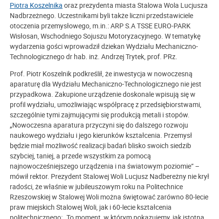
Piotra Koszelnika
oraz prezydenta miasta Stalowa Wola Lucjusza
Nadbrzeżnego. Uczestnikami byli także liczni przedstawiciele
otoczenia przemysłowego, m.in.: ARP S.A TSSE EURO-PARK
Wisłosan, Wschodniego Sojuszu Motoryzacyjnego. W tematykę
wydarzenia gości wprowadził dziekan Wydziału Mechaniczno-
Technologicznego dr hab. inż. Andrzej Trytek, prof. PRz.
Prof. Piotr Koszelnik podkreślił, że inwestycja w nowoczesną
aparaturę dla Wydziału Mechaniczno-Technologicznego nie jest
przypadkowa. Zakupione urządzenie doskonale wpisują się w
profil wydziału, umożliwiając współpracę z przedsiębiorstwami,
szczególnie tymi zajmującymi się produkcją metali i stopów.
„Nowoczesna aparatura przyczyni się do dalszego rozwoju
naukowego wydziału i jego kierunków kształcenia. Przemysł
będzie miał możliwość realizacji badań blisko swoich siedzib
szybciej, taniej, a przede wszystkim za pomocą
najnowocześniejszego urządzenia i na światowym poziomie” –
mówił rektor. Prezydent Stalowej Woli Lucjusz Nadbereżny nie krył
radości, że właśnie w jubileuszowym roku na Politechnice
Rzeszowskiej w Stalowej Woli można świętować zarówno 80-lecie
praw miejskich Stalowej Woli, jak i 60-lecie kształcenia
politechnicznego: „To moment, w którym pokazujemy, jak istotna