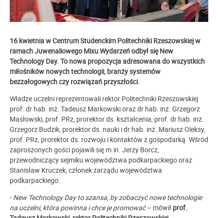
16 kwietnia w Centrum Studenckim Politechniki Rzeszowskiej w
ramach Juwenaliowego Mixu Wydarzeń odbył się New
Technology Day. To nowa propozycja adresowana do wszystkich
miłośników nowych technologii, branży systemów
bezzałogowych czy rozwiązań przyszłości.
Władze uczelni reprezentowali rektor Politechniki Rzeszowskiej
prof. dr hab. inż. Tadeusz Markowski oraz dr hab. inż. Grzegorz
Masłowski, prof. PRz, prorektor ds. kształcenia, prof. dr hab. inż.
Grzegorz Budzik, prorektor ds. nauki i dr hab. inż. Mariusz Oleksy,
prof. PRz, prorektor ds. rozwoju i kontaktów z gospodarką. Wśród
zaproszonych gości pojawili się m.in. Jerzy Borcz,
przewodniczący sejmiku województwa podkarpackiego oraz
Stanisław Kruczek, członek zarządu województwa
podkarpackiego.
-
New Technology Day to szansa, by zobaczyć nowe technologie
na uczelni, która powinna i chce je promować
– mówił
prof.
Tadeusz Markowski, rektor Politechniki Rzeszowskiej.