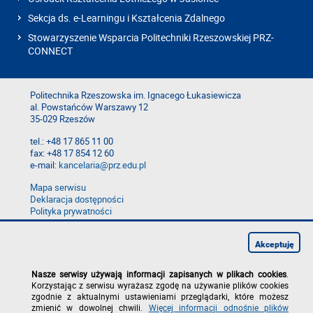
Sekcja ds. e-Learningu i Kształcenia Zdalnego
Stowarzyszenie Wsparcia Politechniki Rzeszowskiej PRZ-
CONNECT
Politechnika Rzeszowska im. Ignacego Łukasiewicza
al. Powstańców Warszawy 12
35-029 Rzeszów
tel.: +48 17 865 11 00
fax: +48 17 854 12 60
e-mail:
kancelaria@prz.edu.pl
Mapa serwisu
Deklaracja dostępności
Polityka prywatności
Zgłoś błąd na stronie
Zgłoś naruszenie
Akceptuję
Nasze serwisy używają informacji zapisanych w plikach cookies
.
Korzystając z serwisu wyrażasz zgodę na używanie plików cookies
zgodnie z aktualnymi ustawieniami przeglądarki, które możesz
zmienić w dowolnej chwili.
Więcej informacji odnośnie plików