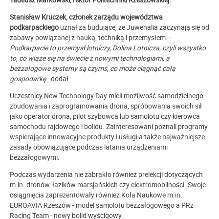
Stanisław Kruczek, członek zarządu województwa
podkarpackiego
uznał za budujące, że Juwenalia zaczynają się od
zabawy powiązanej z nauką, techniką i przemysłem. -
Podkarpacie to przemysł lotniczy, Dolina Lotnicza, czyli wszystko
to, co wiąże się na świecie z nowymi technologiami, a
bezzałogowe systemy są czymś, co może ciągnąć całą
gospodarkę
- dodał.
Uczestnicy New Technology Day mieli możliwość samodzielnego
zbudowania i zaprogramowania drona, spróbowania swoich sił
jako operator drona, pilot szybowca lub samolotu czy kierowca
samochodu rajdowego i bolidu. Zainteresowani poznali programy
wspierające innowacyjne produkty i usługi a także najważniejsze
zasady obowiązujące podczas latania urządzeniami
bezzałogowymi.
Podczas wydarzenia nie zabrakło również prelekcji dotyczących
m.in. dronów, łazików marsjańskich czy elektromobilności. Swoje
osiągnięcia zaprezentowały również Koła Naukowe m.in.
EUROAVIA Rzeszów - model samolotu bezzałogowego a PRz
Racing Team - nowy bolid wyścigowy.